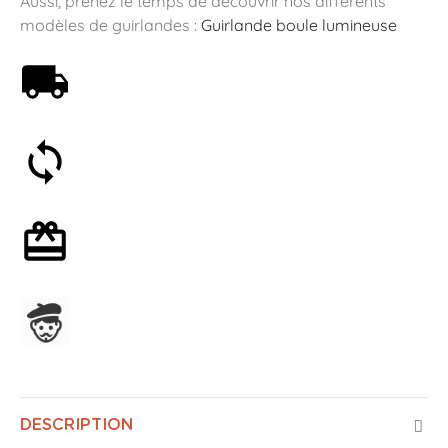
Aussi, prenez le temps de découvrir nos différents
modèles de guirlandes :
Guirlande boule lumineuse
Livraison offerte dès 59€
Satisfait ou remboursé 30 jours
Emballage cadeau en option
Assemblage en France
DESCRIPTION