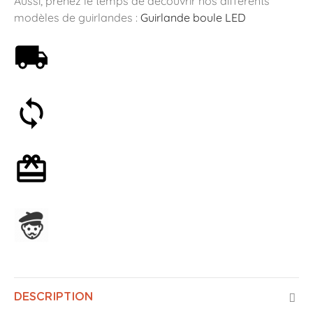
Aussi, prenez le temps de découvrir nos différents
modèles de guirlandes :
Guirlande boule LED
Livraison offerte dès 59€
Satisfait ou remboursé 30 jours
Emballage cadeau en option
Assemblage en France
DESCRIPTION