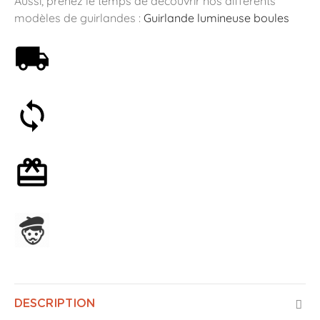
Aussi, prenez le temps de découvrir nos différents
modèles de guirlandes :
Guirlande lumineuse boules
Livraison offerte dès 59€
Satisfait ou remboursé 30 jours
Emballage cadeau en option
Assemblage en France
DESCRIPTION