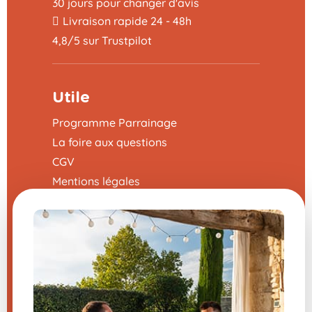
30 jours pour changer d'avis
Livraison rapide 24 - 48h
4,8/5 sur Trustpilot
Utile
Programme Parrainage
La foire aux questions
CGV
Mentions légales
Nous contacter
Modifier mes préférences en matière de
cookies
Une question sur un de nos
produits ?