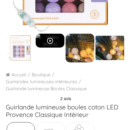
play_circle_outline
Accueil
Boutique
Guirlandes lumineuses intérieures
Guirlande lumineuse Boules Classique
Guirlande lumineuse boules coton LED
Provence Classique Intérieur