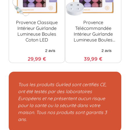
Provence Classique
Provence
P
Intérieur Guirlande
Télécommandée
Lumineuse Boules
Intérieur Guirlande
G
Coton LED
Lumineuse Boules
Bo
Coton LED
29,99 €
39,99 €
Tous les produits Guirled sont certifiés CE,
ont été testés par des laboratoires
Européens et ne présentent aucun risque
pour la santé ou la sécurité dans votre
maison. Tous nos produits sont garantis 3
ans.