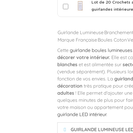
Lot de 20 Crochets 
guirlandes intérieur
Guirlande Lumineuse
Branchemen
Marque Française
Boules Coton
Ve
Cette
guirlande boules lumineuses
décorer votre intérieur.
Elle est 
blanches
et est alimentée sur
sect
(vendue séparément). Plusieurs lo
fonction de vos envies. La
guirlan
décoration
très pratique pour cré
adultes
! Elle permet d'ajouter une
quelques minutes de plus pour fair
votre maison ou appartement pour
guirlande LED intérieur
.
GUIRLANDE LUMINEUSE LE