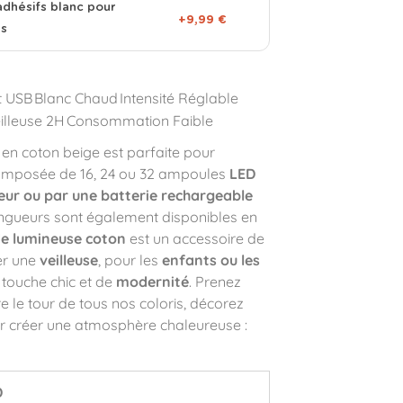
adhésifs blanc pour
+9,99 €
es
t USB
Blanc Chaud
Intensité Réglable
illeuse 2H
Consommation Faible
en coton beige est parfaite pour
composée de 16, 24 ou 32 ampoules
LED
eur ou par une batterie rechargeable
ngueurs sont également disponibles en
de lumineuse coton
est un accessoire de
er une
veilleuse
, pour les
enfants ou les
 touche chic et de
modernité
. Prenez
e le tour de tous nos coloris, décorez
 créer une atmosphère chaleureuse :
D