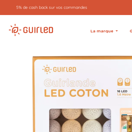
Retour gratuit pendant 30 jours
La marque
G