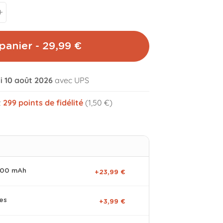
panier - 29,99 €
di 10 août 2026
avec UPS
volume_off
z
299
points de fidélité
(1,50 €)
0000 mAh
+23,99 €
es
+3,99 €