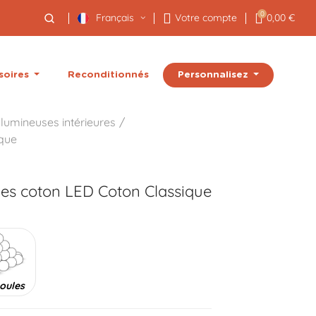
0
Français
Votre compte
0,00 €
Personnalisez
soires
Reconditionnés
lumineuses intérieures
ique
les coton LED
Coton Classique
oules