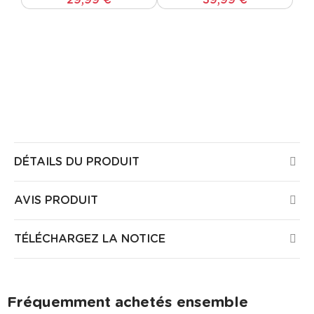
29,99 €
39,99 €
Tous les produits Guirled sont certifiés CE, ont été
testés par des laboratoires Européens et ne
présentent aucun risque pour la santé ou la sécurité
dans votre maison. Tous nos produits sont garantis
3 ans.
DÉTAILS DU PRODUIT
AVIS PRODUIT
TÉLÉCHARGEZ LA NOTICE
Fréquemment achetés ensemble