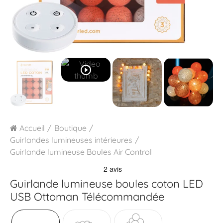
play_circle_outline
Accueil
Boutique
Guirlandes lumineuses intérieures
Guirlande lumineuse Boules Air Control
Guirlande lumineuse boules coton LED
USB
Ottoman Télécommandée