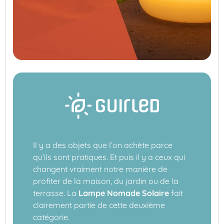
Il y a des objets que l’on achète parce
qu’ils sont pratiques. Et puis il y a ceux qui
changent vraiment notre manière de
profiter de la maison, du jardin ou de la
terrasse. La
Lampe Nomade Solaire
fait
clairement partie de cette deuxième
catégorie.