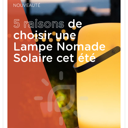
NOUVEAUTÉ
5 raisons
de
choisir une
Lampe Nomade
Solaire cet été