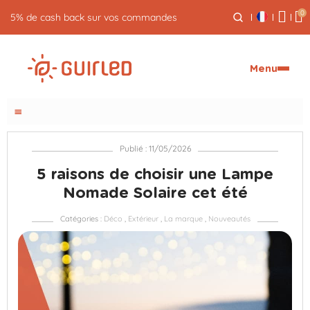
0
5% de cash back sur vos commandes
Menu
menu
Publié : 11/05/2026
5 raisons de choisir une Lampe
Nomade Solaire cet été
Catégories :
Déco
,
Extérieur
,
La marque
,
Nouveautés