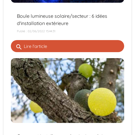
Boule lumineuse solaire/secteur : 6 idées
d'installation extérieure
Publié : 02/06/2022 15:44:31
search
Lire l'article