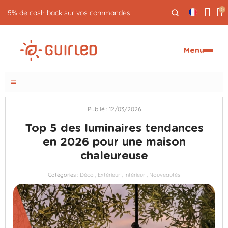
0
Retour gratuit pendant 30 jours
Menu
menu
Publié : 12/03/2026
Top 5 des luminaires tendances
en 2026 pour une maison
chaleureuse
Catégories :
Déco
,
Extérieur
,
Intérieur
,
Nouveautés