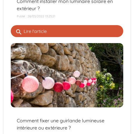
Comment installer mon luminaire solaire en
extérieur ?
Publié : 28/03/2022 13:25:21
search
Lire l'article
Comment fixer une guirlande lumineuse
intérieure ou extérieure ?