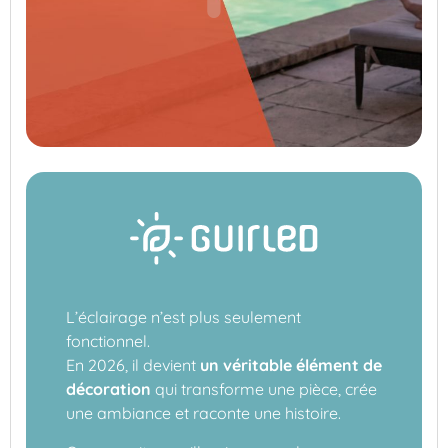
L’éclairage n’est plus seulement
fonctionnel.
En 2026, il devient
un véritable élément de
décoration
qui transforme une pièce, crée
une ambiance et raconte une histoire.