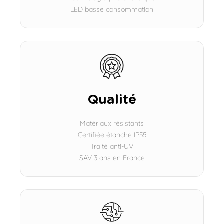
LED basse consommation
Qualité
Matériaux résistants
Certifiée étanche IP55
Traité anti-UV
SAV 3 ans en France