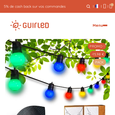
0
Retour gratuit pendant 30 jours
Menu
PROMO !
-15,98 €
PACK