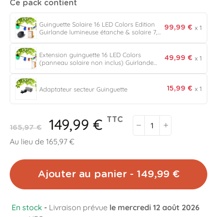
Ce pack contient
Guinguette Solaire 16 LED Colors Edition
x 1
99,99 €
Guirlande lumineuse étanche & solaire 7,5
mètres
Extension guinguette 16 LED Colors
x 1
49,99 €
(panneau solaire non inclus) Guirlande
lumineuse Guinguette Étanche IP55 7,5
mètres
x 1
Adaptateur secteur Guinguette
15,99 €
149,99 €
TTC
165,97 €
Au lieu de 165,97 €
Ajouter au panier - 149,99 €
En stock
-
Livraison prévue
le mercredi 12 août 2026