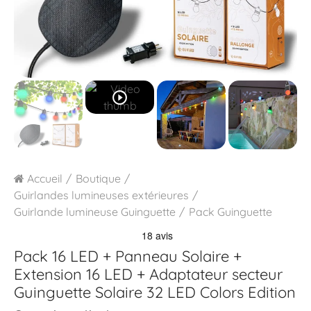
play_circle_outline
Accueil
Boutique
Guirlandes lumineuses extérieures
Guirlande lumineuse Guinguette
Pack Guinguette
Pack 16 LED + Panneau Solaire +
Extension 16 LED + Adaptateur secteur
Guinguette Solaire 32 LED Colors Edition