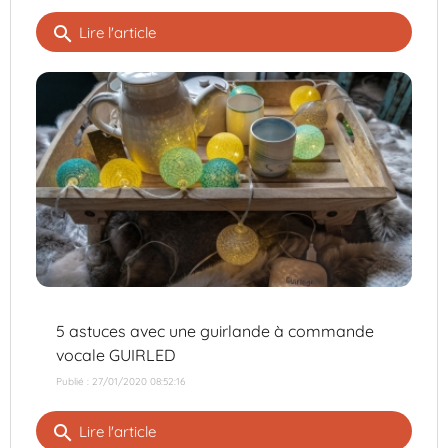
search
Lire l'article
5 astuces avec une guirlande à commande
vocale GUIRLED
Publié : 27/01/2020 08:52:16
search
Lire l'article