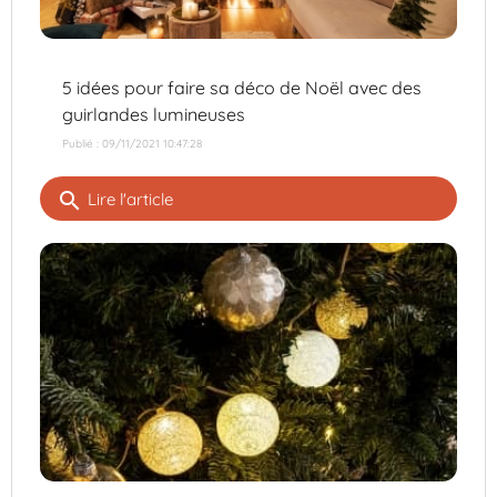
5 idées pour faire sa déco de Noël avec des
guirlandes lumineuses
Publié : 09/11/2021 10:47:28
search
Lire l'article