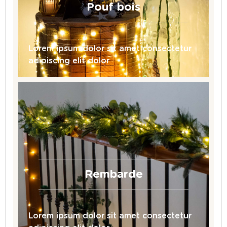
Pouf bois
Lorem ipsum dolor sit amet consectetur
adipiscing elit dolor
Rembarde
Lorem ipsum dolor sit amet consectetur