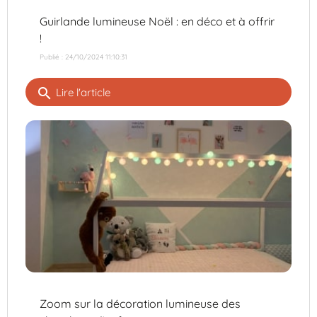
Guirlande lumineuse Noël : en déco et à offrir
!
Publié : 24/10/2024 11:10:31
search
Lire l'article
Zoom sur la décoration lumineuse des