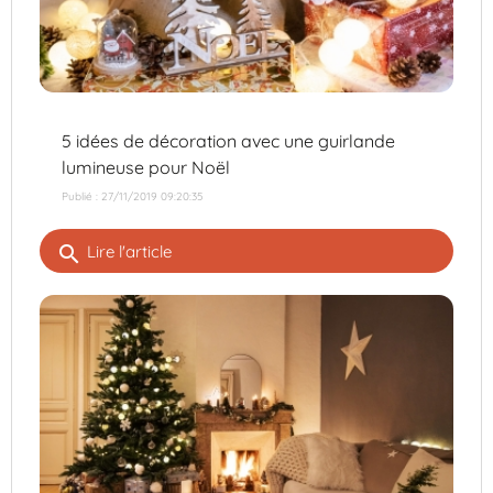
5 idées de décoration avec une guirlande
lumineuse pour Noël
Publié : 27/11/2019 09:20:35
search
Lire l'article