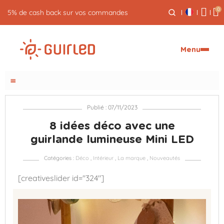
0
Retour gratuit pendant 30 jours
Menu
menu
Publié : 07/11/2023
8 idées déco avec une
guirlande lumineuse Mini LED
Catégories :
Déco
,
Intérieur
,
La marque
,
Nouveautés
[creativeslider id="324"]