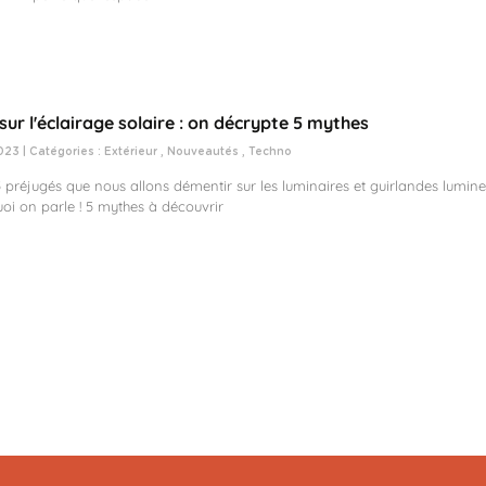
sur l'éclairage solaire : on décrypte 5 mythes
023 | Catégories :
Extérieur
,
Nouveautés
,
Techno
préjugés que nous allons démentir sur les luminaires et guirlandes lumineu
uoi on parle ! 5 mythes à découvrir