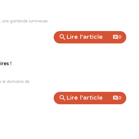
c une guirlande lumineuse
search
Lire l'article
comment
0
res !
ns le domaine de
search
Lire l'article
comment
0