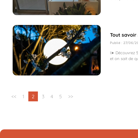
Tout savoir 
Publié : 27/06/2
I➤ Découvrez 5 
et on sait de q
<<
1
2
3
4
5
>>