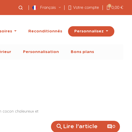
0
Français
Votre compte
0,00 €
Personnalisez
soires
Reconditionnés
érieur
Personnalisation
Bons plans
un cocon chaleureux et
search
Lire l'article
comment
0