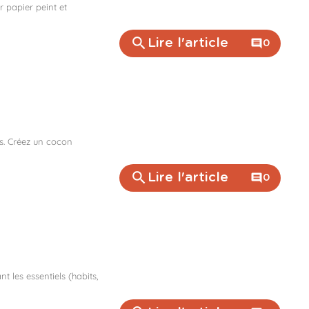
 papier peint et
search
Lire l'article
comment
0
s. Créez un cocon
search
Lire l'article
comment
0
 les essentiels (habits,