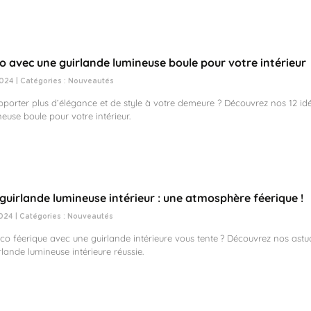
co avec une guirlande lumineuse boule pour votre intérieur
024 | Catégories :
Nouveautés
pporter plus d’élégance et de style à votre demeure ? Découvrez nos 12 i
euse boule pour votre intérieur.
guirlande lumineuse intérieur : une atmosphère féerique !
024 | Catégories :
Nouveautés
éco féerique avec une guirlande intérieure vous tente ? Découvrez nos astu
lande lumineuse intérieure réussie.