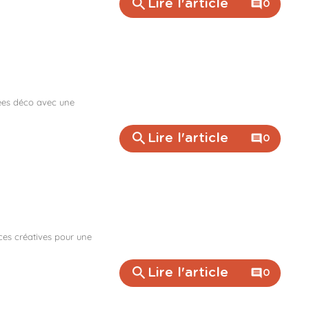
search
Lire l'article
comment
0
dées déco avec une
search
Lire l'article
comment
0
ces créatives pour une
search
Lire l'article
comment
0