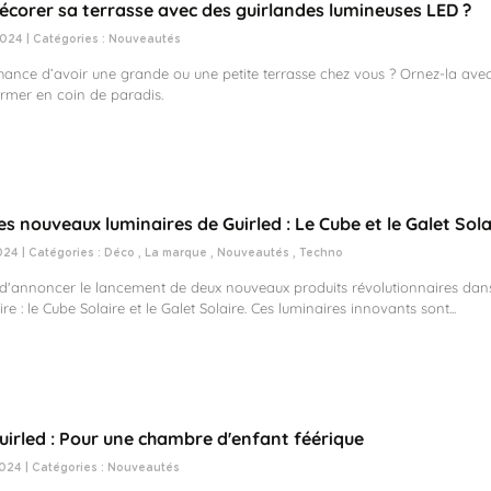
orer sa terrasse avec des guirlandes lumineuses LED ?
024 | Catégories :
Nouveautés
hance d’avoir une grande ou une petite terrasse chez vous ? Ornez-la ave
ormer en coin de paradis.
s nouveaux luminaires de Guirled : Le Cube et le Galet Solai
024 | Catégories :
Déco
,
La marque
,
Nouveautés
,
Techno
er d'annoncer le lancement de deux nouveaux produits révolutionnaires da
ire : le Cube Solaire et le Galet Solaire. Ces luminaires innovants sont...
Guirled : Pour une chambre d'enfant féérique
024 | Catégories :
Nouveautés