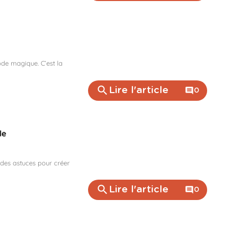
ode magique. C’est la
search
Lire l'article
comment
0
le
 des astuces pour créer
search
Lire l'article
comment
0