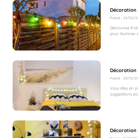
Décoration 
Publié : 22/02/2
Découvrez 8 idé
pour illuminer 
Décoration 
Publié : 20/12/2
Vous êtes en p
suggestions pou
Décoration 