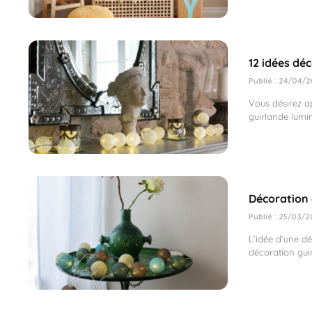
12 idées dé
Publié : 24/04/2
Vous désirez a
guirlande lumin
Décoration 
Publié : 25/03/2
L’idée d’une d
décoration guir