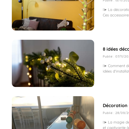
Publié : 15/11/20
I➤ La décorati
Ces accessoires
8 idées déc
Publié : 07/11/20
I➤ Comment déc
idées d'install
Décoration 
Publié : 28/09/2
I➤ La magie de
et captivante 