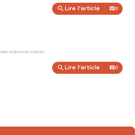
search
Lire l'article
comment
0
ses extérieures solaires,
search
Lire l'article
comment
0