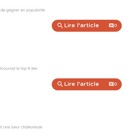
 de gagner en popularité.
search
Lire l'article
comment
0
couvrez le top 8 des
search
Lire l'article
comment
0
t une lueur chaleureuse