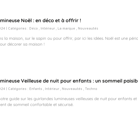
mineuse Noël : en déco et à offrir !
024 | Catégories :
Déco
,
Intérieur
,
La marque
,
Nouveautés
 la maison, sur le sapin ou pour offrir, par ici les idées. Noël est une péri
pour décorer sa maison !
umineuse Veilleuse de nuit pour enfants : un sommeil paisib
024 | Catégories :
Enfants
,
Intérieur
,
Nouveautés
,
Techno
tre guide sur les guirlandes lumineuses veilleuses de nuit pour enfants et
nt de sommeil confortable et sécurisé.