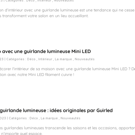
23 | Catégories :
Déco
,
Intérieur
,
Nouveautés
on d’intérieur avec une guirlande lumineuse est une tendance qui ne cesse
 transforment votre salon en un lieu accueillant.
o avec une guirlande lumineuse Mini LED
23 | Catégories :
Déco
,
Intérieur
,
La marque
,
Nouveautés
orer l'intérieur de sa maison avec une guirlande lumineuse Mini LED ? Dé
ation avec notre Mini LED filament cuivre !
guirlande lumineuse : idées originales par Guirled
023 | Catégories :
Déco
,
La marque
,
Nouveautés
s guirlandes lumineuses transcende les saisons et les occasions, apportan
à n'importe quel espace.