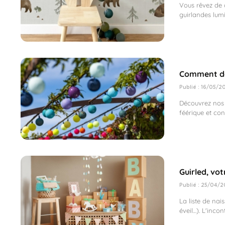
Vous rêvez de 
guirlandes lumi
Comment déc
Publié : 16/05/2
Découvrez nos 
féérique et con
Guirled, vot
Publié : 25/04/2
La liste de nai
éveil…). L'incon