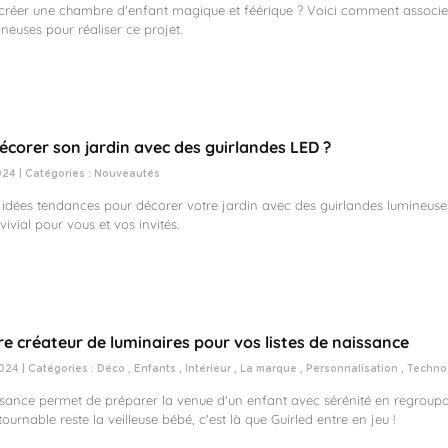
créer une chambre d'enfant magique et féérique ? Voici comment associer
neuses pour réaliser ce projet.
orer son jardin avec des guirlandes LED ?
024 | Catégories :
Nouveautés
idées tendances pour décorer votre jardin avec des guirlandes lumineuse
vivial pour vous et vos invités.
re créateur de luminaires pour vos listes de naissance
024 | Catégories :
Déco
,
Enfants
,
Intérieur
,
La marque
,
Personnalisation
,
Techno
ssance permet de préparer la venue d'un enfant avec sérénité en regroupant
tournable reste la veilleuse bébé, c'est là que Guirled entre en jeu !