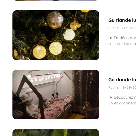
Guirlande lu
Publié : 24/10/2
I➤ En déco dans
saison idéale 
Guirlande l
Publié : 19/09/2
I➤ Découvrez no
un environneme