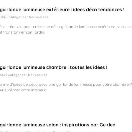
guirlande lumineuse extérieure : idées déco tendances !
024 | Catégories :
Nouveautés
es créatives pour créer une déco guirlande lumineuse extérieure, vous sere
et transformer son jardin.
guirlande lumineuse chambre : toutes les idées !
023 | Catégories :
Nouveautés
anne d'idées de déco avec une guirlande lumineuse pour votre chambre ?
r sublimer votre intérieur.
guirlande lumineuse salon : inspirations par Guirled