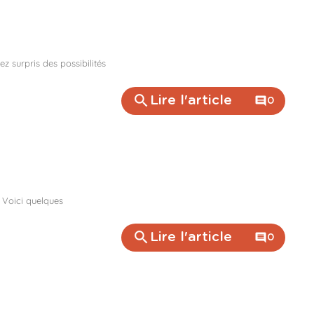
z surpris des possibilités
search
Lire l'article
comment
0
 Voici quelques
search
Lire l'article
comment
0