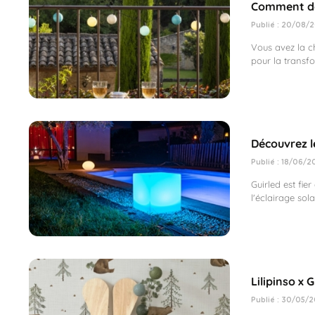
Comment déc
Publié : 20/08/2
Vous avez la c
pour la transf
Découvrez le
Publié : 18/06/2
Guirled est fi
l'éclairage sola
Lilipinso x 
Publié : 30/05/2