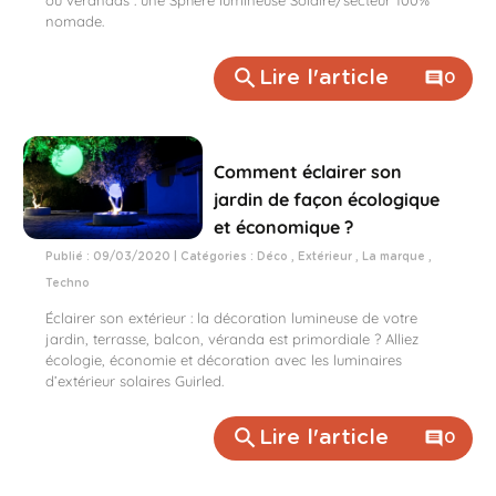
ou vérandas : une Sphère lumineuse Solaire/secteur 100%
nomade.
search
Lire l'article
comment
0
Comment éclairer son
jardin de façon écologique
et économique ?
Publié : 09/03/2020 | Catégories :
Déco
,
Extérieur
,
La marque
,
Techno
Éclairer son extérieur : la décoration lumineuse de votre
jardin, terrasse, balcon, véranda est primordiale ? Alliez
écologie, économie et décoration avec les luminaires
d’extérieur solaires Guirled.
search
Lire l'article
comment
0