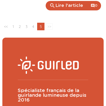
search
Lire l'article
comment
0
<<
1
2
3
4
5
>>
Spécialiste français de la
guirlande lumineuse depuis
2016