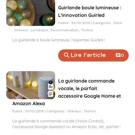
Guirlande boule lumineuse :
L'innovation Guirled
Publié : 30/10/2019 | Catégories :
Déco
,
Intérieur
,
La marque
,
Personnalisation
,
Techno
La guirlande à boule lumineuse, l’expertise Guirled !
search
Lire l'article
comment
0
La guirlande commande
vocale, le parfait
accessoire Google Home et
Amazon Alexa
Publié : 07/10/2019 | Catégories :
Intérieur
,
Techno
La guirlande à commande vocale (Voice Control),
l’accessoire Google Assistant ou Amazon Echo, etc. parfait !