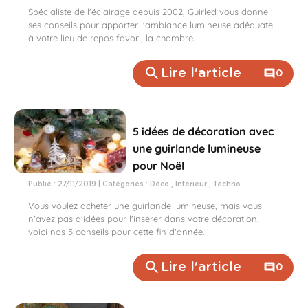
Spécialiste de l'éclairage depuis 2002, Guirled vous donne
ses conseils pour apporter l'ambiance lumineuse adéquate
à votre lieu de repos favori, la chambre.
search
Lire l'article
comment
0
5 idées de décoration avec
une guirlande lumineuse
pour Noël
Publié : 27/11/2019 | Catégories :
Déco
,
Intérieur
,
Techno
Vous voulez acheter une guirlande lumineuse, mais vous
n'avez pas d'idées pour l'insérer dans votre décoration,
voici nos 5 conseils pour cette fin d'année.
search
Lire l'article
comment
0