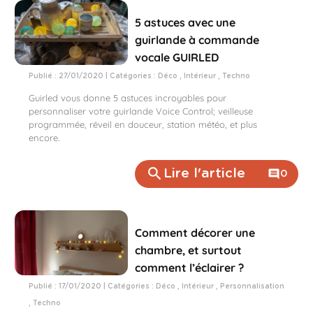
5 astuces avec une
guirlande à commande
vocale GUIRLED
Publié : 27/01/2020 | Catégories :
Déco
,
Intérieur
,
Techno
Guirled vous donne 5 astuces incroyables pour
personnaliser votre guirlande Voice Control; veilleuse
programmée, réveil en douceur, station météo, et plus
encore.
search
Lire l'article
comment
0
Comment décorer une
chambre, et surtout
comment l’éclairer ?
Publié : 17/01/2020 | Catégories :
Déco
,
Intérieur
,
Personnalisation
,
Techno