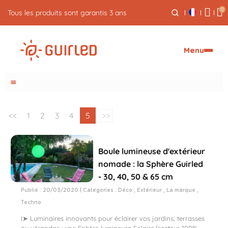
0
Tous les produits sont garantis 3 ans
Menu
menu
<<
1
2
3
4
5
>>
Boule lumineuse d'extérieur
nomade : la Sphère Guirled
- 30, 40, 50 & 65 cm
Publié : 20/03/2020 | Catégories :
Déco
,
Extérieur
,
La marque
,
Techno
I➤ Luminaires innovants pour éclairer vos jardins, terrasses