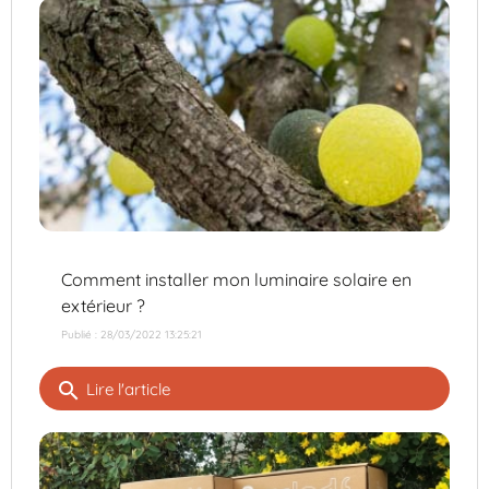
Comment installer mon luminaire solaire en
extérieur ?
Publié : 28/03/2022 13:25:21
search
Lire l'article