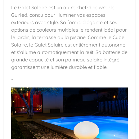
Le Galet Solaire est un autre chef-d'œuvre de
Guirled, conçu pour illuminer vos espaces
extérieurs avec style. Sa forme élégante et ses
options de couleurs multiples le rendent idéal pour
le jardin, la terrasse ou la piscine. Comme le Cube
Solaire, le Galet Solaire est entièrement autonome
et s'allume automatiquement la nuit. Sa batterie de
grande capacité et son panneau solaire intégré
garantissent une lumière durable et fiable.
-