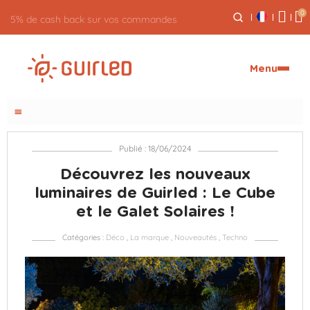
0
5% de cash back sur vos commandes
Menu
menu
Publié : 18/06/2024
Découvrez les nouveaux
luminaires de Guirled : Le Cube
et le Galet Solaires !
Catégories :
Déco
,
La marque
,
Nouveautés
,
Techno