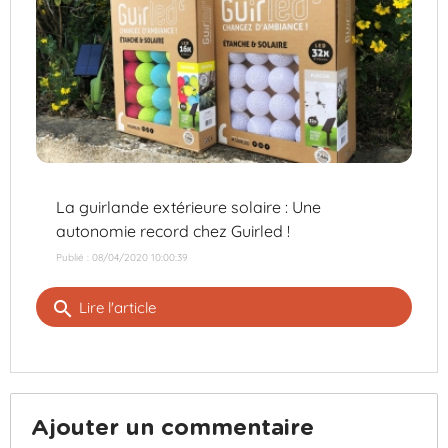
La guirlande extérieure solaire : Une
autonomie record chez Guirled !
Publié : 08/04/2020 10:00:39
search
Lire l'article
Ajouter un commentaire