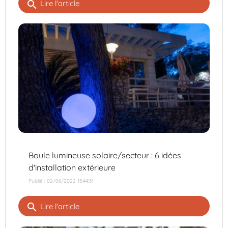
search
Lire l'article
Boule lumineuse solaire/secteur : 6 idées
d'installation extérieure
Publié : 02/06/2022 15:44:31
search
Lire l'article