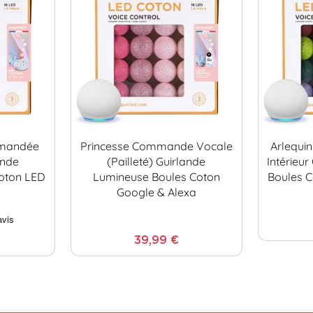
mmandée
Princesse Commande Vocale
Arlequi
ande
(pailleté) Guirlande
Intérieu
oton LED
Lumineuse Boules Coton
Boules C
Google & Alexa
39,99 €