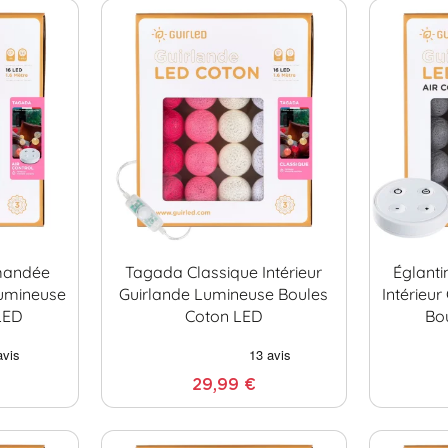
mandée
Tagada Classique Intérieur
Églant
Lumineuse
Guirlande Lumineuse Boules
Intérieu
LED
Coton LED
Bo
29,99 €