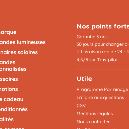
Nos points fort
marque
Garantie 3 ans
landes lumineuses
30 jours pour changer d'
naires solaires
Livraison rapide 24 - 
4,8/5 sur Trustpilot
landes
onnalisées
ssoires
Utile
otions
Programme Parrainage
La foire aux questions
e cadeau
CGV
nditionnés
Mentions légales
alités
Nous contacter