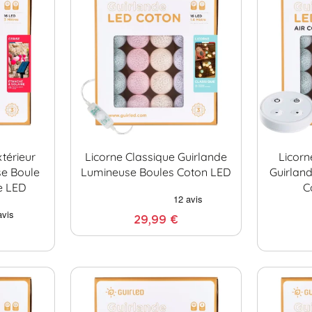
xtérieur
Licorne Classique Guirlande
Licor
se Boule
Lumineuse Boules Coton LED
Guirlan
e LED
C
29,99 €