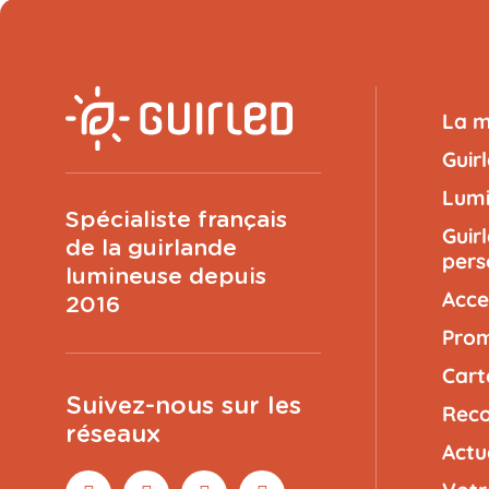
La 
Guir
Lumi
Spécialiste français
Guir
de la guirlande
pers
lumineuse depuis
Acce
2016
Prom
Cart
Suivez-nous sur les
Reco
réseaux
Actu