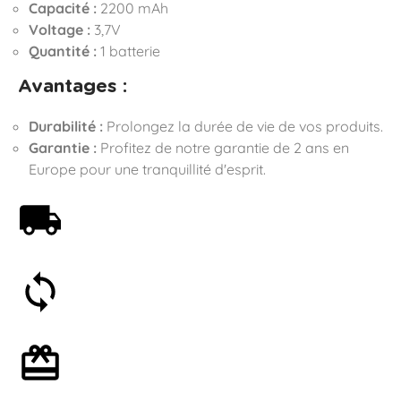
Capacité :
2200 mAh
Voltage :
3,7V
Quantité :
1 batterie
Avantages :
Durabilité :
Prolongez la durée de vie de vos produits.
Garantie :
Profitez de notre garantie de 2 ans en
Europe pour une tranquillité d'esprit.
Livraison offerte dès 59€
Satisfait ou remboursé 30 jours
Emballage cadeau en option