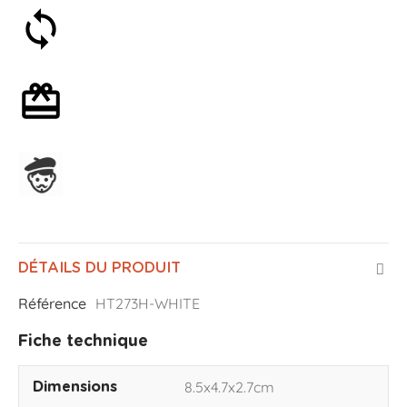
Satisfait ou remboursé 30 jours
Emballage cadeau en option
Assemblage en France
DÉTAILS DU PRODUIT
Référence
HT273H-WHITE
Fiche technique
8.5x4.7x2.7cm
Dimensions