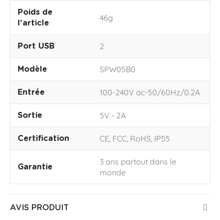
Poids de
46g
l'article
2
Port USB
SPW05B0
Modèle
100-240V ac-50/60Hz/0.2A
Entrée
5V - 2A
Sortie
CE, FCC, RoHS, IP55
Certification
3 ans partout dans le
Garantie
monde
AVIS PRODUIT