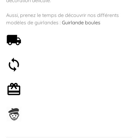
décoration délicate.
Aussi, prenez le temps de découvrir nos différents
modèles de guirlandes :
Guirlande boules
Livraison offerte dès 59€
Satisfait ou remboursé 30 jours
Emballage cadeau en option
Assemblage en France