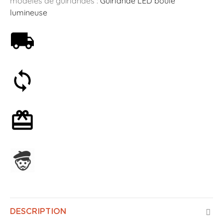
modèles de guirlandes :
Guirlande LED boule
lumineuse
Livraison offerte dès 59€
Satisfait ou remboursé 30 jours
Emballage cadeau en option
Assemblage en France
DESCRIPTION