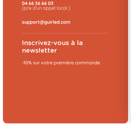
04 66 36 66 03
(prix d’un appel local )
Inscrivez-vous à la
newsletter
10% de réduction 👋
-10% sur votre première commande
Sur votre commande, ça vous tente ?
OUI BIEN SÛR !
Non merci
Ajouter au panier
9,99 €