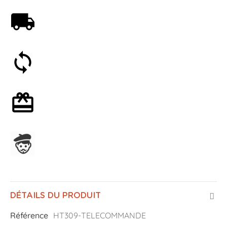
Livraison offerte dès 59€
Satisfait ou remboursé 30 jours
Emballage cadeau en option
Assemblage en France
DÉTAILS DU PRODUIT
Référence
HT309-TELECOMMANDE