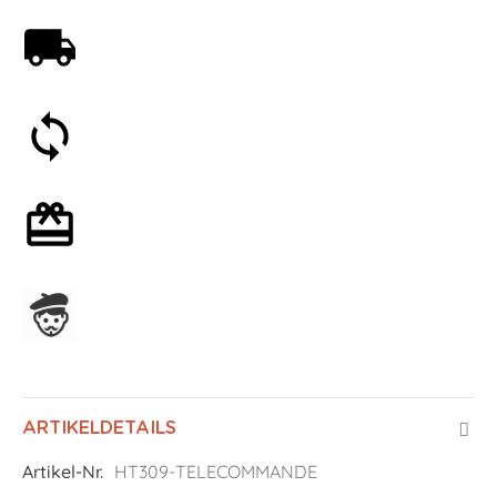
Kostenloser Versand ab 59€
30 Tage Geld-zurück-Garantie
Mit oder ohne Geschenkverpackung
In Frankreich hergestellt
ARTIKELDETAILS
Artikel-Nr.
HT309-TELECOMMANDE