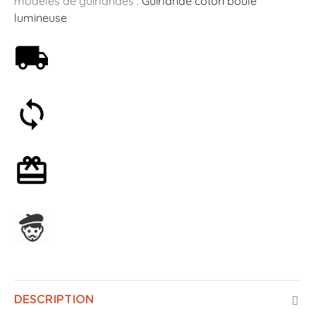
modèles de guirlandes :
Guirlande coton boule
lumineuse
Livraison offerte dès 59€
Satisfait ou remboursé 30 jours
Emballage cadeau en option
Assemblage en France
DESCRIPTION