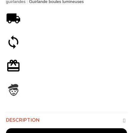
guirlandes :
Guirlande boules lumineuses
Livraison offerte dès 59€
Satisfait ou remboursé 30 jours
Emballage cadeau en option
Assemblage en France
DESCRIPTION