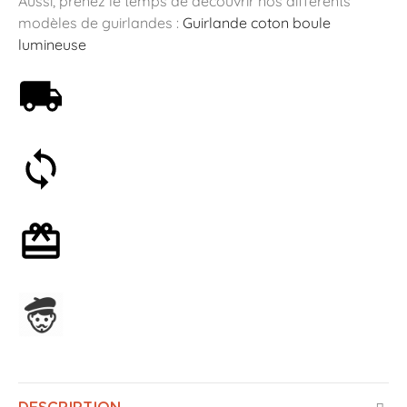
Aussi, prenez le temps de découvrir nos différents
modèles de guirlandes :
Guirlande coton boule
lumineuse
Livraison offerte dès 59€
Satisfait ou remboursé 30 jours
Emballage cadeau en option
Assemblage en France