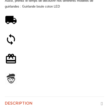
Aussi, prenez le temps de découvrir nos différents modèles de
guirlandes :
Guirlande boule coton LED
Livraison offerte dès 59€
Satisfait ou remboursé 30 jours
Emballage cadeau en option
Assemblage en France
DESCRIPTION