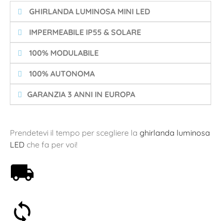
️ GHIRLANDA LUMINOSA MINI LED
️ IMPERMEABILE IP55 & SOLARE
️ 100% MODULABILE
️ 100% AUTONOMA
GARANZIA 3 ANNI IN EUROPA
Prendetevi il tempo per scegliere la
ghirlanda luminosa
LED
che fa per voi!
Spedizione gratuita a partire da 59€
Soddisfatti o rimborsati entro 30 giorni