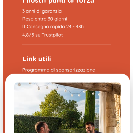
I nostri punti di forza
3 anni di garanzia
Reso entro 30 giorni
Consegna rapida 24 - 48h
4,8/5 su Trustpilot
Link utili
Programma di sponsorizzazione
La fiera delle domande frequenti
CGV
Note legali
Contattaci
Impostazioni cookie