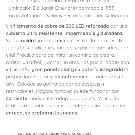
Intensidad Ajustable
Marca Francesa
Luz Solar
Iluminación De Jardín
Exterior
Impermeable IP55
Larga Autonomía
Solar & Sector
Iluminación Autónoma
Un
filamento de cobre de 200 LED reforzado
por una
cubierta ultra resistente
,
impermeable y duradera
.
Su
guirnalda luminosa exterior
está lista para resistir
todas las condiciones, ¡incluso se puede caminar sobre
ella! Práctica para delimitar un camino de piedra,
rodear un árbol, iluminar un arco, ¡las posibilidades son
infinitas! Su
gran panel solar y su batería integrada
le
proporcionará una
gran autonomía
durante todo el
año. Coloque su guirnalda donde desee, ¡sin
restricciones! Mágica, también puede funcionar con
corriente
mediante el adaptador de 230 V incluido.
Gracias a la cubierta transparente, su guirnalda no
se
enreda, se acabaron los nudos
!
️ GUIRNALDA LUMINOSA MINI LED