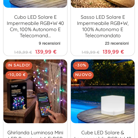
Cubo LED Solare E
Sasso LED Solare E
Impermeabile RGB+W 40
Impermeabile RGB+W,
Cm, 100% Autonomo E
100% Autonomo E
Telecomand…
Telecomandato
139,99 €
139,99 €
149,99 €
149,99 €
IN SALDO!
-30%
-10,00 €
NUOVO
Ghirlanda Luminosa Mini
Cube LED Solare &