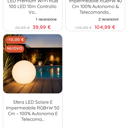
LED Premium Wi-Fi RGB
Impermeabile RGB+W 40
100 LED 10m Controllo
Cm 100% Autonomo &
Vo…
Telecomanda…
39,99 €
104,99 €
49,99 €
149,99 €
-10,00 €
NUOVO
Sfera LED Solare E
Impermeabile RGB+W 50
Cm – 100% Autonoma E
Telecoma…