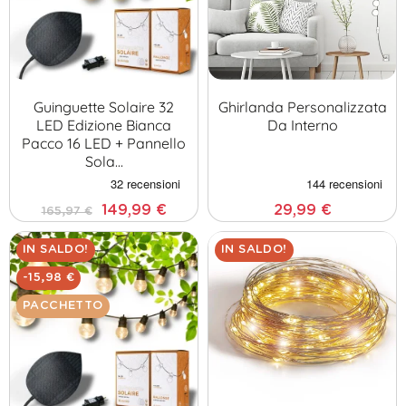
Guinguette Solaire 32
Ghirlanda Personalizzata
LED Edizione Bianca
Da Interno
Pacco 16 LED + Pannello
Sola…
149,99 €
29,99 €
165,97 €
IN SALDO!
IN SALDO!
-15,98 €
PACCHETTO