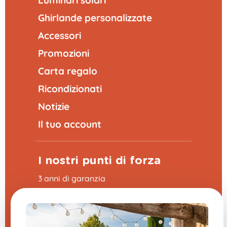
Ghirlande personalizzate
Accessori
Promozioni
Carta regalo
Ricondizionati
Notizie
Il tuo account
I nostri punti di forza
3 anni di garanzia
Reso entro 30 giorni
Consegna rapida 24 - 48h
4,8/5 su Trustpilot