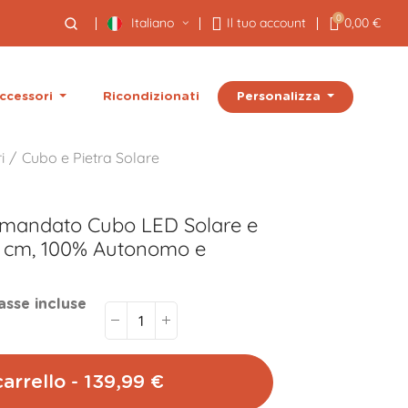
0
Italiano
Il tuo account
0,00 €
Personalizza
ccessori
Ricondizionati
i
Cubo e Pietra Solare
omandato
Cubo LED Solare e
 cm, 100% Autonomo e
asse incluse
arrello - 139,99 €