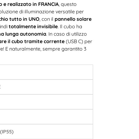
 e realizzato in FRANCIA
, questo
zione di illuminazione versatile per
hio tutto in UNO
, con il
pannello solare
indi
totalmente invisibile
. Il cubo ha
na lunga autonomia
. In caso di utilizzo
are il cubo tramite corrente
(USB C) per
re! E naturalmente, sempre garantito 3
É
(IP55)