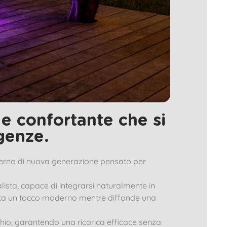
e confortante che si
igenze.
terno di nuova generazione pensato per
ista, capace di integrarsi naturalmente in
porta un tocco moderno mentre diffonde una
chio, garantendo una ricarica efficace senza