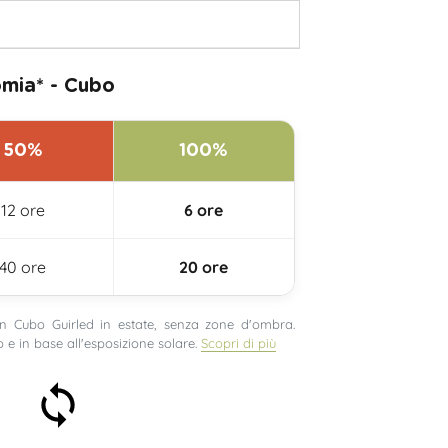
mia* - Cubo
50%
100%
12 ore
6 ore
40 ore
20 ore
 Cubo Guirled in estate, senza zone d'ombra.
 e in base all'esposizione solare.
Scopri di più
Soddisfatti o rimborsati
entro 30 giorni