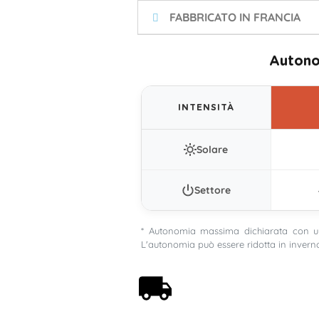
FABBRICATO IN FRANCIA
Autono
INTENSITÀ
Solare
Settore
* Autonomia massima dichiarata con un
L'autonomia può essere ridotta in inverno
Spedizione gratuita a
partire da 59€