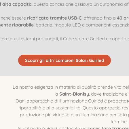
d alta capacità
, questa concezione assicura un’autonomia aff
ò anche essere
ricaricato tramite USB-C
, offrendo fino a
40 or
nte riparabile
: batteria, modulo LED e componenti essenzia
ere a usi esterni prolungati, il Cube solare Guirled è coperto
Scopri gli altri Lampioni Solari Guirled
La nostra esigenza in materia di qualità prende vita nel
a
Saint-Dionisy
, dove tradizione e
Ogni apparecchio di illuminazione Guirled è progettato
riparabilità e alla sostenibilità. Questo approccio re
produzione più virtuosa e un'illuminazione pensata 
termine.
Scegliendo Guirled, sostenete un
saper fare france