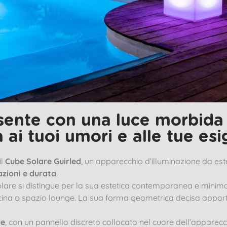
sente con una luce morbida 
 ai tuoi umori e alle tue es
il
Cube Solare Guirled
, un apparecchio d’illuminazione da es
azioni e durata
.
olare si distingue per la sua estetica contemporanea e minimal
o piscina o spazio lounge. La sua forma geometrica decisa ap
le
, con un pannello discreto collocato nel cuore dell’apparec