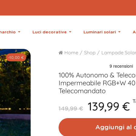
 marchio
Luci decorative
Luminari solari
A
Home
Shop
Lampade Solar
-10,00 €
100% Autonomo & Telec
Impermeabile RGB+W 40
Telecomandato
139,99 €
T
149,99 €
Aggiungi al c