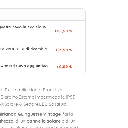
guette cavo in acciaio 15
+25,99 €
itio 2200 Pile di ricambio
+15,99 €
 4 metri Cavo aggiuntivo
+9,99 €
ità Regolabile
Marca Francese
 Giardino
Esterno
Impermeabile IP55
ili
Solare & Settore
LED Sostituibili
hirlanda Guinguette Vintage
, fai la
ghezza
, di un
pannello solare
e di un
i tutti gli elementi necessari per goderti