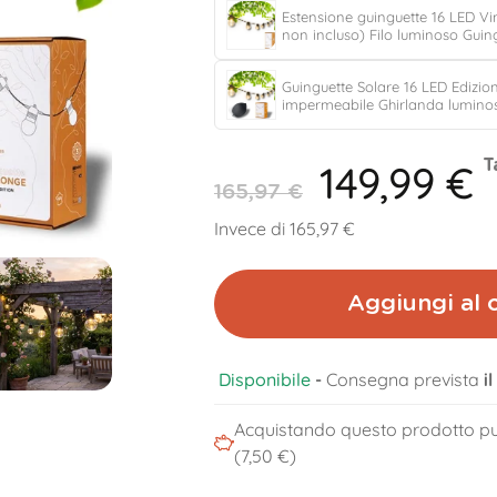
Estensione guinguette 16 LED Vi
non incluso) Filo luminoso Guin
Guinguette Solare 16 LED Edizi
impermeabile Ghirlanda lumino
149,99 €
T
165,97 €
Invece di 165,97 €
Aggiungi al c
Disponibile
-
Consegna prevista
i
Acquistando questo prodotto pu
(7,50 €)