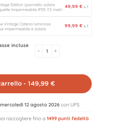
ntage Edition (pannello solare
x 1
49,99 €
guette Impermeabile IP55 7,5 metri
one Vintage Catena luminosa
x 1
99,99 €
sa impermeabile e solare
asse incluse
volume_off
arrello - 149,99 €
l mercoledì 12 agosto 2026
con UPS
oi raccogliere fino a
1499
punti fedeltà