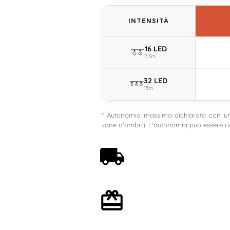
INTENSITÀ
16 LED
7,5m
32 LED
15m
* Autonomia massima dichiarata con una
zone d'ombra. L'autonomia può essere ri
Spedizione gratuita a
partire da 59€
Confezione regalo
opzionale