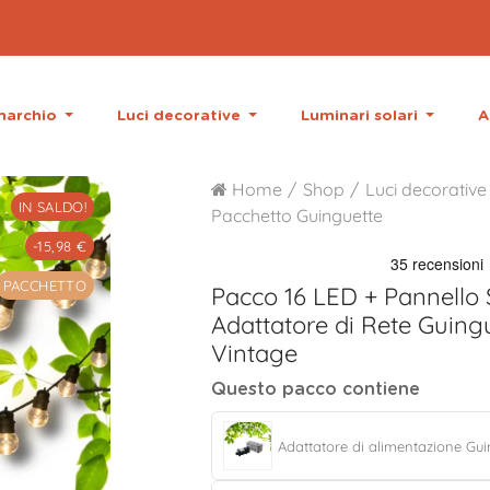
 marchio
Luci decorative
Luminari solari
A
Home
Shop
Luci decorative
IN SALDO!
Pacchetto Guinguette
-15,98 €
PACCHETTO
Pacco 16 LED + Pannello 
Adattatore di Rete
Guingu
Vintage
Questo pacco contiene
Adattatore di alimentazione Gui