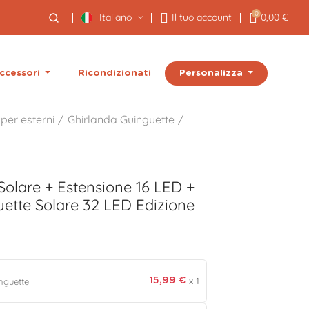
0
Italiano
Il tuo account
0,00 €
Personalizza
ccessori
Ricondizionati
 per esterni
Ghirlanda Guinguette
Solare + Estensione 16 LED +
ette Solare 32 LED Edizione
x 1
nguette
15,99 €