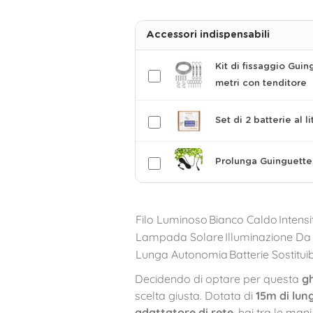
Accessori indispensabili
Kit di fissaggio Guin
metri con tenditore
Set di 2 batterie al l
Prolunga Guinguette
Filo Luminoso
Bianco Caldo
Intens
Lampada Solare
Illuminazione Da
Lunga Autonomia
Batterie Sostituib
Decidendo di optare per questa
g
scelta giusta. Dotata di
15m di lun
adattatore di rete
, hai tra le man