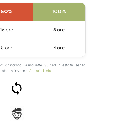
50%
100%
16 ore
8 ore
8 ore
4 ore
 ghirlanda Guinguette Guirled in estate, senza
dotta in inverno.
Scopri di più
Soddisfatti o rimborsati
entro 30 giorni
Assemblato in Francia