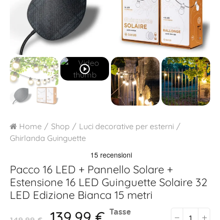
play_circle_outline
Home
Shop
Luci decorative per esterni
Ghirlanda Guinguette
Pacco 16 LED + Pannello Solare +
Estensione 16 LED
Guinguette Solaire 32
LED Edizione Bianca 15 metri
139,99 €
Tasse