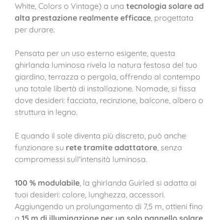
White, Colors o Vintage) a una
tecnologia solare ad
alta prestazione realmente efficace
, progettata
per durare.
Pensata per un uso esterno esigente, questa
ghirlanda luminosa rivela la natura festosa del tuo
giardino, terrazza o pergola, offrendo al contempo
una totale libertà di installazione. Nomade, si fissa
dove desideri: facciata, recinzione, balcone, albero o
struttura in legno.
E quando il sole diventa più discreto, può anche
funzionare su
rete tramite adattatore
, senza
compromessi sull'intensità luminosa.
100 % modulabile
, la ghirlanda Guirled si adatta ai
tuoi desideri: colore, lunghezza, accessori.
Aggiungendo un prolungamento di 7,5 m, ottieni fino
a
15 m di illuminazione per un solo pannello solare
,