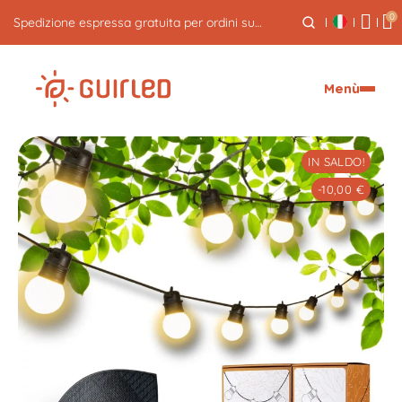
0
Spedizione espressa gratuita per ordini superiori a 59€
Menù
IN SALDO!
-10,00 €