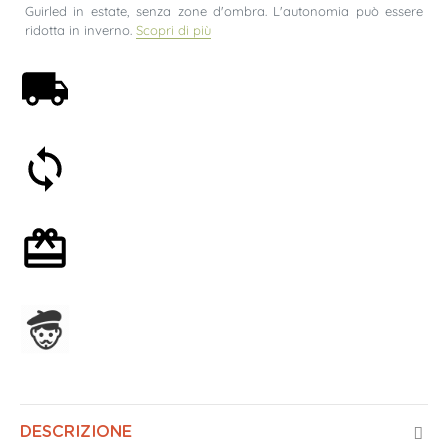
Guirled in estate, senza zone d'ombra. L'autonomia può essere
ridotta in inverno.
Scopri di più
Spedizione gratuita a partire da 59€
Soddisfatti o rimborsati entro 30 giorni
Confezione regalo opzionale
Assemblato in Francia
DESCRIZIONE