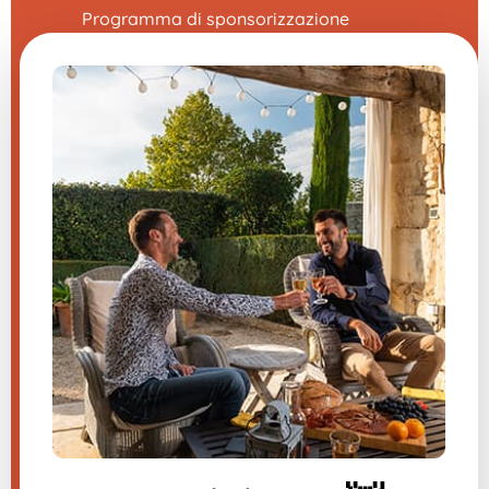
Programma di sponsorizzazione
La fiera delle domande frequenti
CGV
Note legali
Contattaci
Impostazioni cookie
Hai una domanda su uno dei
nostri prodotti?
Inviateci un messaggio, vi risponderemo
al più presto.
​
Iscriviti alla newsletter