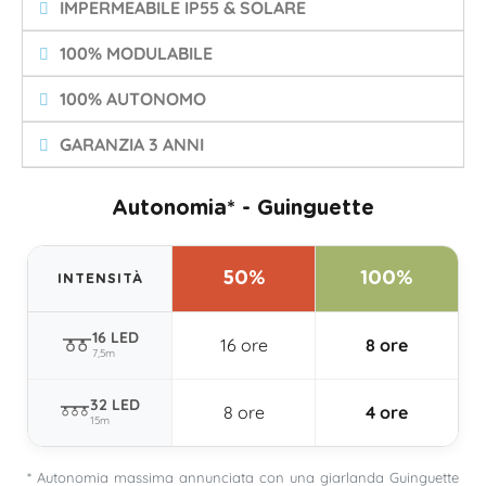
IMPERMEABILE IP55 & SOLARE
100% MODULABILE
100% AUTONOMO
GARANZIA 3 ANNI
Autonomia* - Guinguette
50%
100%
INTENSITÀ
16 LED
16 ore
8 ore
7,5m
32 LED
8 ore
4 ore
15m
* Autonomia massima annunciata con una giarlanda Guinguette