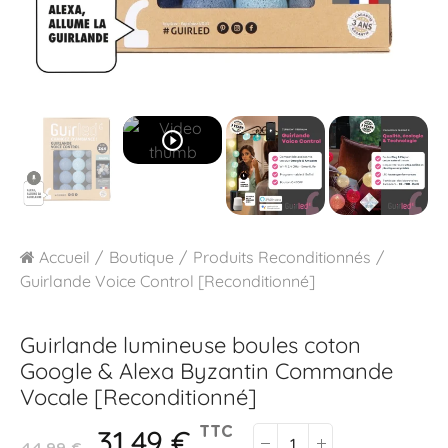
play_circle_outline
Accueil
Boutique
Produits Reconditionnés
Guirlande Voice Control [Reconditionné]
Guirlande lumineuse boules coton
Google & Alexa
Byzantin Commande
Vocale [Reconditionné]
31,49 €
TTC