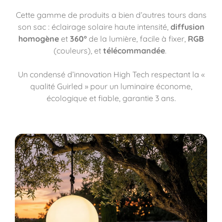
Cette gamme de produits a bien d’autres tours dans
son sac : éclairage solaire haute intensité,
diffusion
homogène
et
360°
de la lumière, facile à fixer,
RGB
(couleurs), et
télécommandée
.
Un condensé d’innovation High Tech respectant la «
qualité Guirled » pour un luminaire économe,
écologique et fiable, garantie 3 ans.