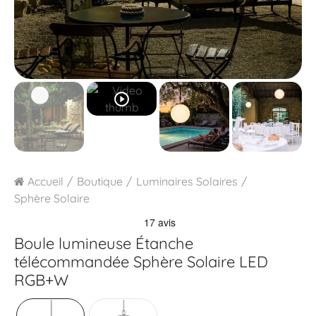
play_circle_outline
Accueil
Boutique
Luminaires Solaires
Sphère Solaire
Boule lumineuse Étanche
télécommandée
Sphère Solaire LED
RGB+W