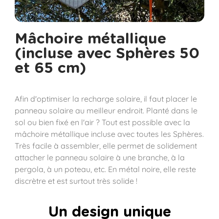
Mâchoire métallique
(incluse avec Sphères 50
et 65 cm)
Afin d'optimiser la recharge solaire, il faut placer le
panneau solaire au meilleur endroit. Planté dans le
sol ou bien fixé en l'air ? Tout est possible avec la
mâchoire métallique incluse avec toutes les Sphères.
Très facile à assembler, elle permet de solidement
attacher le panneau solaire à une branche, à la
pergola, à un poteau, etc. En métal noire, elle reste
discrètre et est surtout très solide !
Un design unique