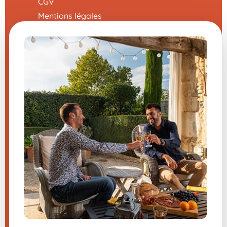
CGV
Mentions légales
Nous contacter
Modifier mes préférences en matière de
cookies
Une question sur un de nos
produits ?
Nous vous répondons sans attendre du
lundi au vendredi de 8h-12h / 13h-16h
04 66 36 66 03
(prix d’un appel local )
Inscrivez-vous à la