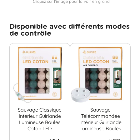
Cliquez sur l'image pour la voir en grand.
Disponible avec différents modes
de contrôle
Sauvage Classique
Sauvage
S
Intérieur Guirlande
Télécommandée
Lumineuse Boules
Intérieur Guirlande
G
Coton LED
Lumineuse Boules
Bo
Coton LED