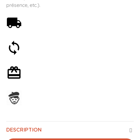
présence, etc.).
Livraison offerte dès 59€
Satisfait ou remboursé 30 jours
Emballage cadeau en option
Assemblage en France
DESCRIPTION