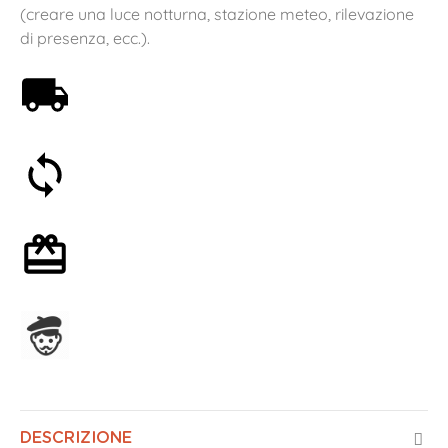
(creare una luce notturna, stazione meteo, rilevazione
di presenza, ecc.).
Spedizione gratuita a partire da 59€
Soddisfatti o rimborsati entro 30 giorni
Confezione regalo opzionale
Assemblato in Francia
DESCRIZIONE