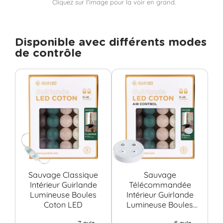
Cliquez sur l'image pour la voir en grand.
Disponible avec différents modes
de contrôle
Sauvage Classique
Sauvage
S
Intérieur Guirlande
Télécommandée
Lumineuse Boules
Intérieur Guirlande
G
Coton LED
Lumineuse Boules
Bo
Coton LED