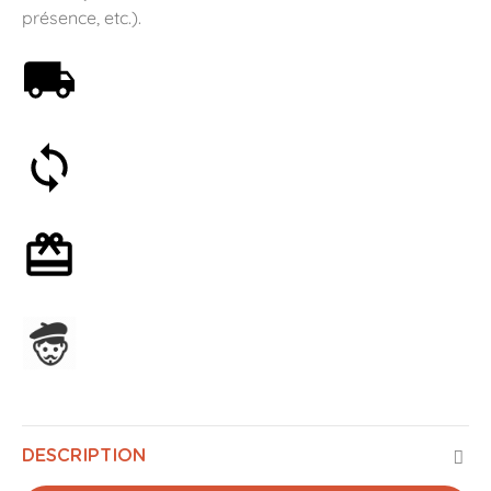
présence, etc.).
Livraison offerte dès 59€
Satisfait ou remboursé 30 jours
Emballage cadeau en option
Assemblage en France
DESCRIPTION