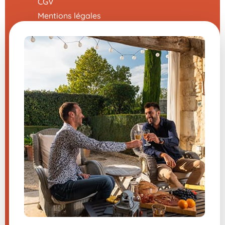
CGV
Mentions légales
Nous contacter
Modifier mes préférences en matière de
cookies
Une question sur un de nos
produits ?
Nous vous répondons sans attendre du
lundi au vendredi de 8h-12h / 13h-16h
04 66 36 66 03
(prix d’un appel local )
Inscrivez-vous à la