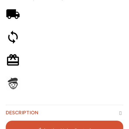
Livraison offerte dès 59€
Satisfait ou remboursé 30 jours
Emballage cadeau en option
Assemblage en France
DESCRIPTION