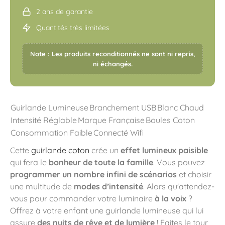
2 ans de garantie
Quantités très limitées
Note : Les produits reconditionnés ne sont ni repris,
ni échangés.
Guirlande Lumineuse
Branchement USB
Blanc Chaud
Intensité Réglable
Marque Française
Boules Coton
Consommation Faible
Connecté Wifi
Cette
guirlande coton
crée un
effet lumineux paisible
qui fera le
bonheur de toute la famille
. Vous pouvez
programmer un nombre infini de scénarios
et choisir
une multitude de
modes d’intensité
. Alors qu'attendez-
vous pour commander votre luminaire
à la voix
?
Offrez à votre enfant une guirlande lumineuse qui lui
assure
des nuits de rêve et de lumière
! Faites le tour