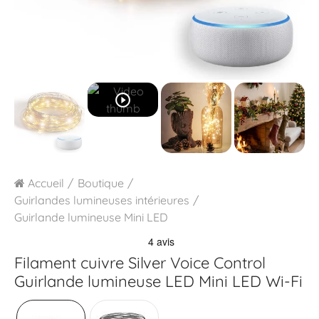
play_circle_outline
Accueil
Boutique
Guirlandes lumineuses intérieures
Guirlande lumineuse Mini LED
Filament cuivre Silver Voice Control
Guirlande lumineuse LED Mini LED Wi-Fi