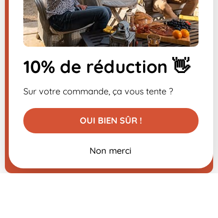
Inscrivez-vous à la
newsletter
10% de réduction 👋
-10% sur votre première commande
Sur votre commande, ça vous tente ?
OUI BIEN SÛR !
Non merci
Ajouter au panier
26,99 €