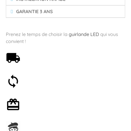
GARANTIE 3 ANS
Prenez le temps de choisir la
guirlande LED
qui vous
convient !
Livraison offerte dès 59€
Satisfait ou remboursé 30 jours
Emballage cadeau en option
Assemblage en France