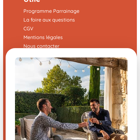
Programme Parrainage
La foire aux questions
CGV
Mentions légales
Nous contacter
Modifier mes préférences en matière de
cookies
Une question sur un de nos
produits ?
Nous vous répondons sans attendre du
lundi au vendredi de 8h-12h / 13h-16h
04 66 36 66 03
(prix d’un appel local )