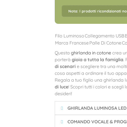
Nota: I prodotti ricondizionati n
Filo Luminoso
Collegamento USB
Marca Francese
Palle Di Cotone
C
Questa
ghirlanda in cotone
crea u
porterà
gioia a tutta la famiglia
.
di scenari
e scegliere tra una molt
cosa aspetti a ordinare il tuo ap
Regala a tuo figlio una ghirlanda
di luce
! Scopri tutti i colori e scegli 
desideri!
GHIRLANDA LUMINOSA LED
COMANDO VOCALE & PROGR