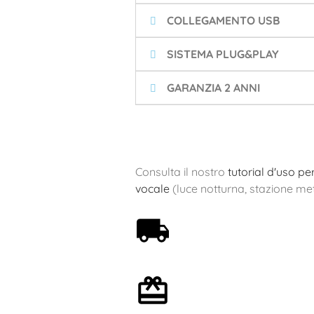
COLLEGAMENTO USB
SISTEMA PLUG&PLAY
GARANZIA 2 ANNI
Consulta il nostro
tutorial d'uso p
vocale
(luce notturna, stazione met
Spedizione gratuita a
partire da 59€
Confezione regalo
opzionale