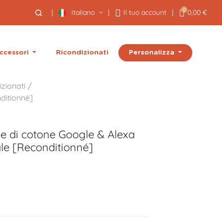
0
Italiano
Il tuo account
0,00 €
Personalizza
ccessori
Ricondizionati
izionati
ditionné]
ne di cotone Google & Alexa
e [Reconditionné]