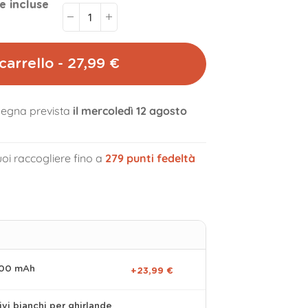
e incluse
carrello - 27,99 €
egna prevista
il mercoledì 12 agosto
volume_off
oi raccogliere fino a
279
punti fedeltà
000 mAh
+23,99 €
ivi bianchi per ghirlande