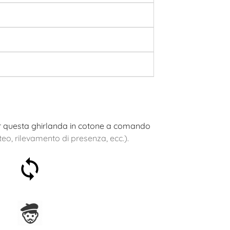
er questa ghirlanda in cotone a comando
eo, rilevamento di presenza, ecc.).
Soddisfatti o rimborsati
entro 30 giorni
Assemblato in Francia