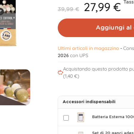
27,99 €
Tass
39,99 €
Aggiungi al 
Ultimi articoli in magazzino
-
Cons
2026
con UPS
Acquistando questo prodotto pu
(1,40 €)
Accessori indispensabili
Batteria Esterna 10
Set di 20 ganci ades