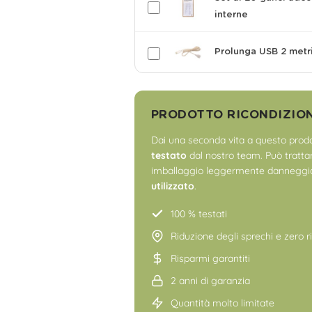
interne
Prolunga USB 2 metr
PRODOTTO RICONDIZIO
Dai una seconda vita a questo prodo
testato
dal nostro team. Può trattars
imballaggio leggermente danneggia
utilizzato
.
100 % testati
Riduzione degli sprechi e zero ri
Risparmi garantiti
2 anni di garanzia
Quantità molto limitate