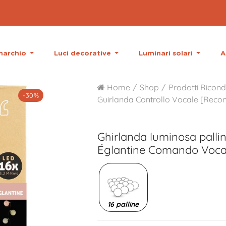
 marchio
Luci decorative
Luminari solari
A
Home
Shop
Prodotti Ricond
-30%
Guirlanda Controllo Vocale [Recon
Ghirlanda luminosa palli
Églantine Comando Vocal
16 palline