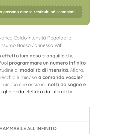
on possono essere restituiti né scambiati.
Bianco Caldo
Intensità Regolabile
onsumo Basso
Connesso Wifi
n
effetto luminoso tranquillo
che
 Puoi
programmare un numero infinito
itudine di
modalità di intensità
. Allora,
parecchio luminoso
a comando vocale
?
 luminosa che assicura
notti da sogno e
la
ghirlanda elettrica da interni
che
AMMABILE ALL'INFINITO