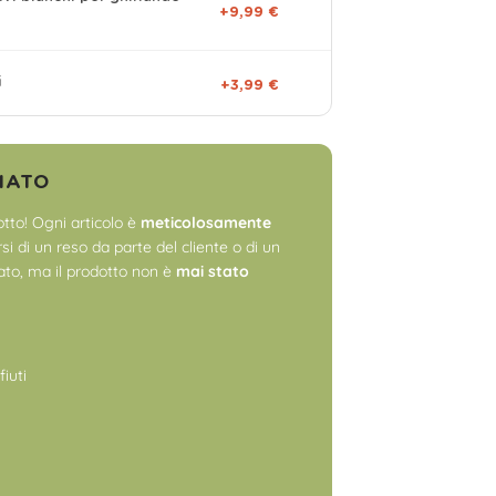
+9,99 €
i
+3,99 €
NATO
tto! Ogni articolo è
meticolosamente
i di un reso da parte del cliente o di un
to, ma il prodotto non è
mai stato
fiuti