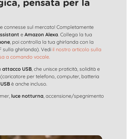
ica, pensata per la
nose connesse sul mercato! Completamente
ssistant
e
Amazon Alexa
. Collega la tua
hone
, poi controlla la tua ghirlanda con la
 sulla ghirlanda). Vedi
il nostro articolo sulla
osa a comando vocale.
n
attacco USB
, che unisce praticità, solidità e
 (caricatore per telefono, computer, batteria
 USB
è anche incluso.
timer,
luce notturna
, accensione/spegnimento