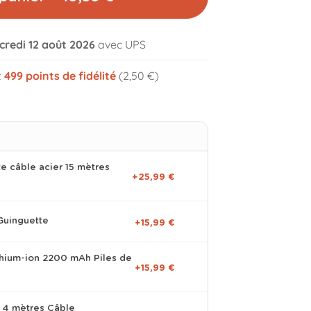
credi 12 août 2026
avec UPS
z
499
points de fidélité
(2,50 €)
volume_off
te câble acier 15 mètres
+25,99 €
Guinguette
+15,99 €
ithium-ion 2200 mAh Piles de
+15,99 €
 4 mètres Câble