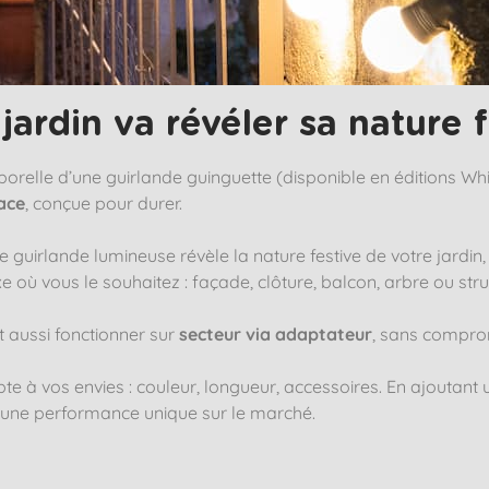
jardin va révéler sa nature f
porelle d’une guirlande guinguette (disponible en éditions Wh
ace
, conçue pour durer.
 guirlande lumineuse révèle la nature festive de votre jardin,
ixe où vous le souhaitez : façade, clôture, balcon, arbre ou stru
eut aussi fonctionner sur
secteur via adaptateur
, sans comprom
apte à vos envies : couleur, longueur, accessoires. En ajoutan
, une performance unique sur le marché.