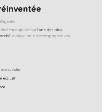
réinventée
elligente
irled est aujourd’hui
l’une des plus
marché
, conçue pour accompagner vos
e en solaire
n exclusif
nce