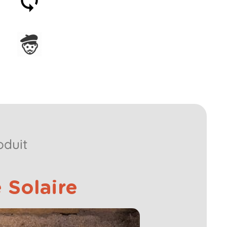
jours
Assemblage en France
oduit
 Solaire