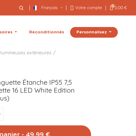
0
Français
Votre compte
0,00 €
Personnalisez
soires
Reconditionnés
 lumineuses extérieures
guette Étanche IP55 7,5
tte 16 LED White Edition
lus)
panier - 49,99 €