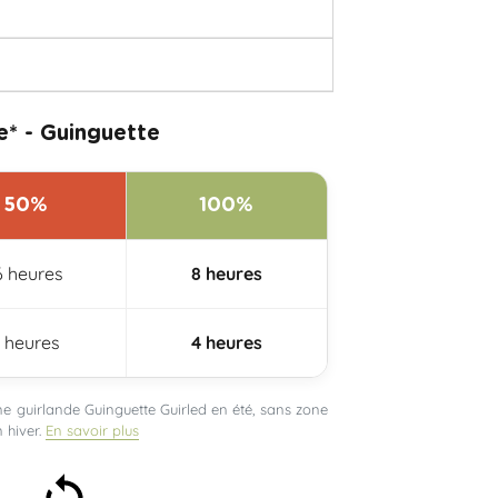
* - Guinguette
50%
100%
6 heures
8 heures
 heures
4 heures
 guirlande Guinguette Guirled en été, sans zone
 hiver.
En savoir plus
Satisfait ou remboursé 30