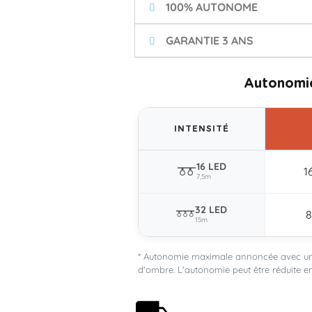
100% AUTONOME
GARANTIE 3 ANS
Autonomie
INTENSITÉ
16 LED
1
7,5m
32 LED
8
15m
* Autonomie maximale annoncée avec une
d'ombre. L'autonomie peut être réduite en