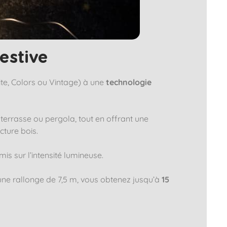
estive​
ite, Colors ou Vintage) à une
technologie
 terrasse ou pergola, tout en offrant une
cture bois.
is sur l’intensité lumineuse.
t une rallonge de 7,5 m, vous obtenez jusqu’à
15