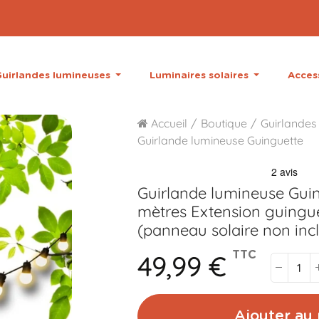
uirlandes lumineuses
Luminaires solaires
Acces
Accueil
Boutique
Guirlandes
Guirlande lumineuse Guinguette
Guirlande lumineuse Guin
mètres
Extension guingue
(panneau solaire non inc
49,99 €
TTC
Ajouter au 