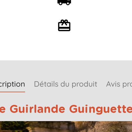
Livraison offerte dès 59€
Emballage cadeau en
option
ription
Détails du produit
Avis pr
e Guirlande Guinguette