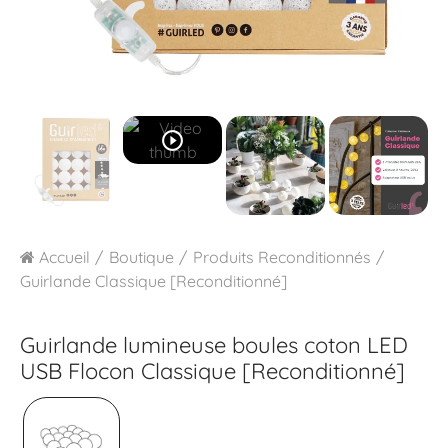
play_circle_outline
Accueil
Boutique
Produits Reconditionnés
Guirlande Classique [Reconditionné]
Guirlande lumineuse boules coton LED
USB
Flocon Classique [Reconditionné]