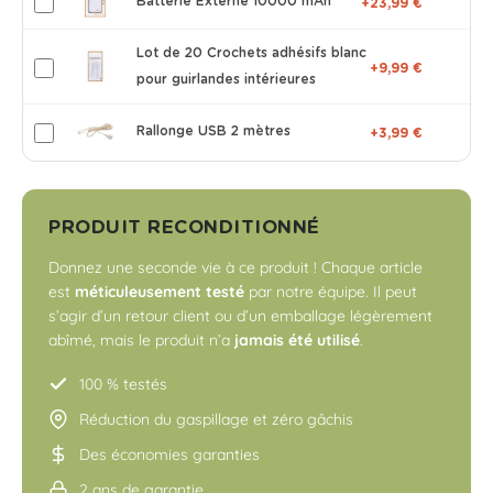
Batterie Externe 10000 mAh
+23,99 €
Lot de 20 Crochets adhésifs blanc
+9,99 €
pour guirlandes intérieures
Rallonge USB 2 mètres
+3,99 €
PRODUIT RECONDITIONNÉ
Donnez une seconde vie à ce produit ! Chaque article
est
méticuleusement testé
par notre équipe. Il peut
s’agir d’un retour client ou d’un emballage légèrement
abîmé, mais le produit n’a
jamais été utilisé
.
100 % testés
Réduction du gaspillage et zéro gâchis
Des économies garanties
2 ans de garantie