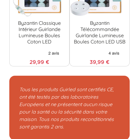
Byzantin Classique
Byzantin
B
Intérieur Guirlande
Télécommandée
Lumineuse Boules
Guirlande Lumineuse
Coton LED
Boules Coton LED USB
C
29,99 €
39,99 €
Tous les produits Guirled sont certifiés CE,
ont été testés par des laboratoires
Européens et ne présentent aucun risque
pour la santé ou la sécurité dans votre
maison. Tous nos produits reconditionnés
sont garantis 2 ans.