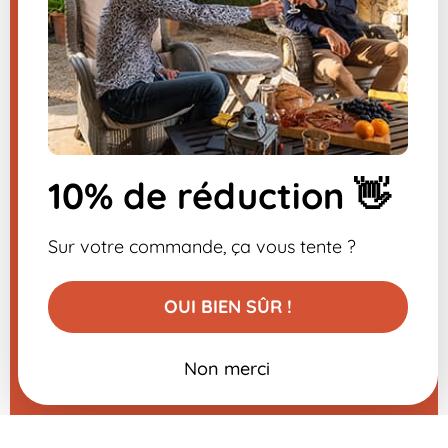
04 66 36 66 03
(prix d’un appel local )
Inscrivez-vous à la
10% de réduction 👋
newsletter
-10% sur votre première commande
Sur votre commande, ça vous tente ?
OUI BIEN SÛR !
Non merci
Ajouter au panier
20,99 €