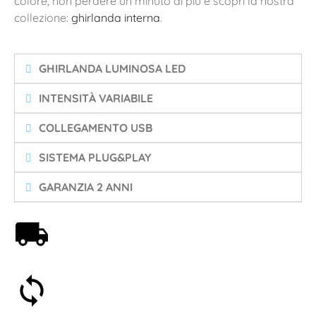
colore, non perdere un minuto di più e scopri la nostra
collezione:
ghirlanda interna
.
GHIRLANDA LUMINOSA LED
INTENSITÀ VARIABILE
COLLEGAMENTO USB
SISTEMA PLUG&PLAY
GARANZIA 2 ANNI
Spedizione gratuita a partire da 59€
Soddisfatti o rimborsati entro 30 giorni