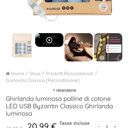
play_circle_outline
Home
Shop
Prodotti Ricondizionati
Guirlanda Classica [Reconditionné]
Ghirlanda luminosa palline di cotone
LED USB
Byzantin Classico Ghirlanda
luminosa
20,99 €
Tasse incluse