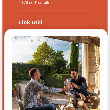
4,8/5 su Trustpilot
Link utili
Programma di sponsorizzazione
La fiera delle domande frequenti
CGV
Note legali
Contattaci
Impostazioni cookie
Hai una domanda su uno dei
nostri prodotti?
Inviateci un messaggio, vi risponderemo
al più presto.