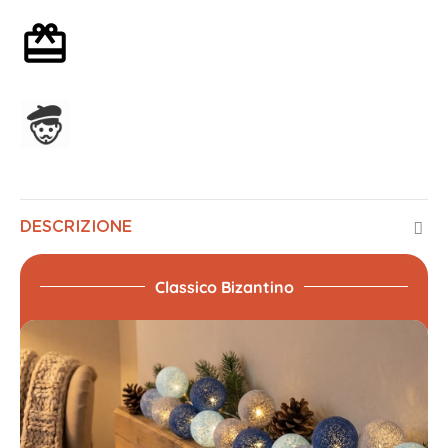
Confezione regalo opzionale
Assemblato in Francia
DESCRIZIONE
Classico Bizantino