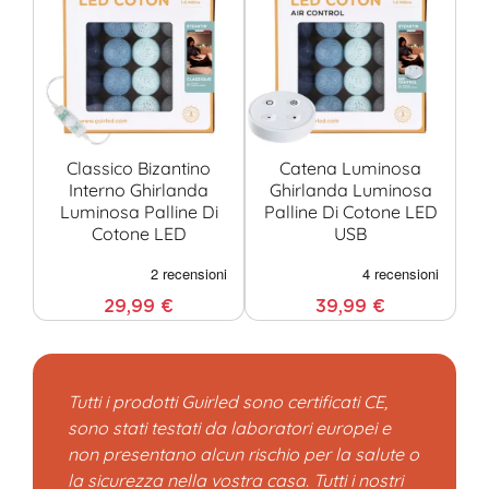
Classico Bizantino
Catena Luminosa
Interno Ghirlanda
Ghirlanda Luminosa
Luminosa Palline Di
Palline Di Cotone LED
Cotone LED
USB
Co
29,99 €
39,99 €
Tutti i prodotti Guirled sono certificati CE,
sono stati testati da laboratori europei e
non presentano alcun rischio per la salute o
la sicurezza nella vostra casa. Tutti i nostri