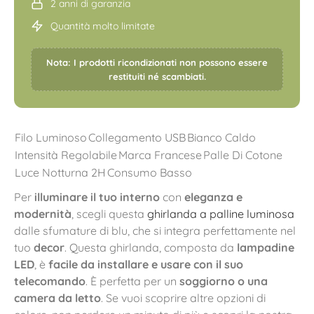
2 anni di garanzia
Quantità molto limitate
Nota: I prodotti ricondizionati non possono essere
restituiti né scambiati.
Filo Luminoso
Collegamento USB
Bianco Caldo
Intensità Regolabile
Marca Francese
Palle Di Cotone
Luce Notturna 2H
Consumo Basso
Per
illuminare il tuo interno
con
eleganza e
modernità
, scegli questa
ghirlanda a palline luminosa
dalle sfumature di blu, che si integra perfettamente nel
tuo
decor
. Questa ghirlanda, composta da
lampadine
LED
, è
facile da installare e usare con il suo
telecomando
. È perfetta per un
soggiorno o una
camera da letto
. Se vuoi scoprire altre opzioni di