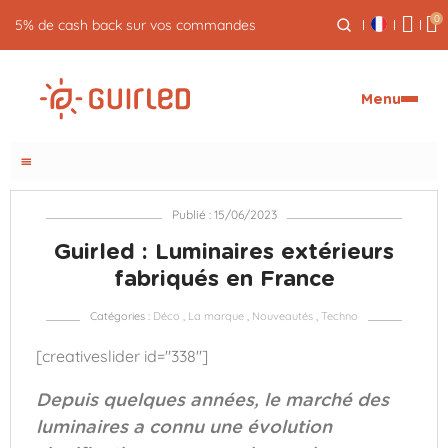
0
5% de cash back sur vos commandes
Menu
menu
Publié : 15/06/2023
Guirled : Luminaires extérieurs
fabriqués en France
Catégories :
Déco
,
La marque
,
Nouveautés
,
Techno
[creativeslider id="338"]
Depuis quelques années, le marché des
luminaires a connu une évolution