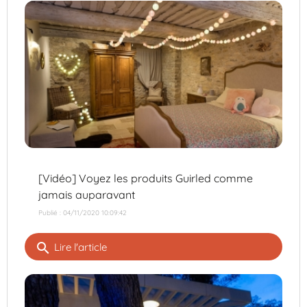
[Vidéo] Voyez les produits Guirled comme
jamais auparavant
Publié : 04/11/2020 10:09:42
search
Lire l'article