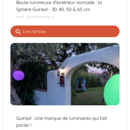
Boule lumineuse d'extérieur nomade : la
Sphère Guirled - 30, 40, 50 & 65 cm
Publié : 20/03/2020 13:42:22
search
Lire l'article
Guirled : Une marque de luminaires qui fait
parler !