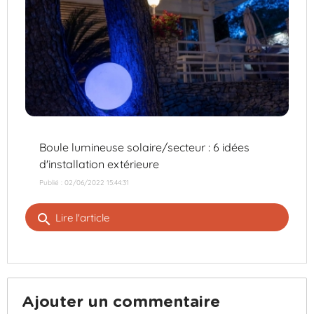
Boule lumineuse solaire/secteur : 6 idées
d'installation extérieure
Publié : 02/06/2022 15:44:31
search
Lire l'article
Ajouter un commentaire