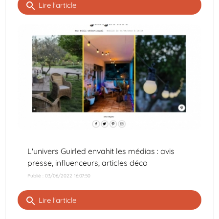
search
Lire l'article
L'univers Guirled envahit les médias : avis
presse, influenceurs, articles déco
Publié : 03/06/2022 16:07:50
search
Lire l'article