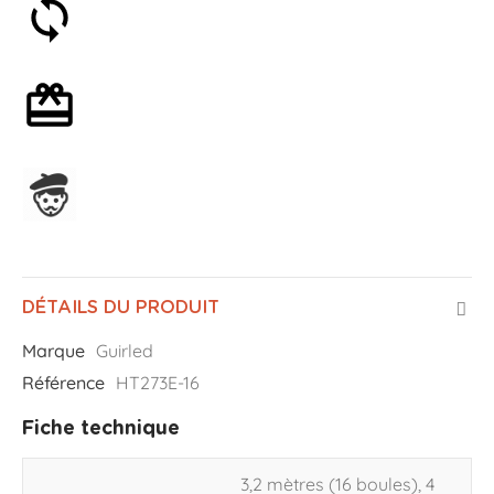
Satisfait ou remboursé 30 jours
Emballage cadeau en option
Assemblage en France
DÉTAILS DU PRODUIT
Marque
Guirled
Référence
HT273E-16
Fiche technique
3,2 mètres (16 boules), 4