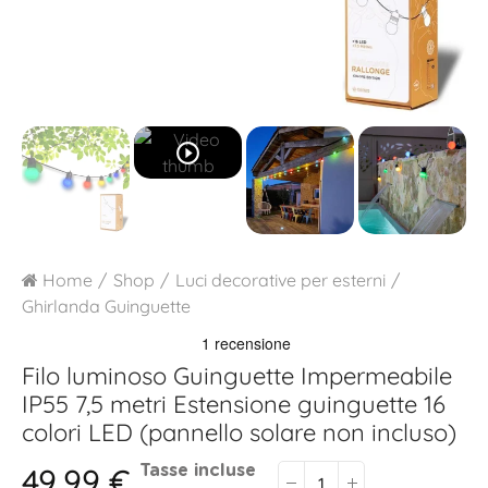
play_circle_outline
Home
Shop
Luci decorative per esterni
Ghirlanda Guinguette
Filo luminoso Guinguette Impermeabile
IP55 7,5 metri
Estensione guinguette 16
colori LED (pannello solare non incluso)
49,99 €
Tasse incluse