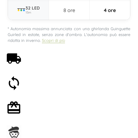
32 LED
8 ore
4 ore
15m
* Autonomia massima annunciata con una ghirlanda Guinguette
Guirled in estate, senza zone d'ombra. L'autonomia può essere
ridotta in inverno.
Scopri di più
Spedizione gratuita a partire da 59€
Soddisfatti o rimborsati entro 30 giorni
Confezione regalo opzionale
Assemblato in Francia