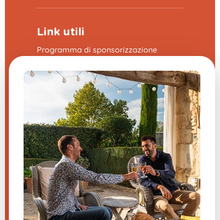
Link utili
Programma di sponsorizzazione
La fiera delle domande frequenti
CGV
Note legali
Contattaci
Impostazioni cookie
Hai una domanda su uno dei
nostri prodotti?
Inviateci un messaggio, vi risponderemo
al più presto.
​