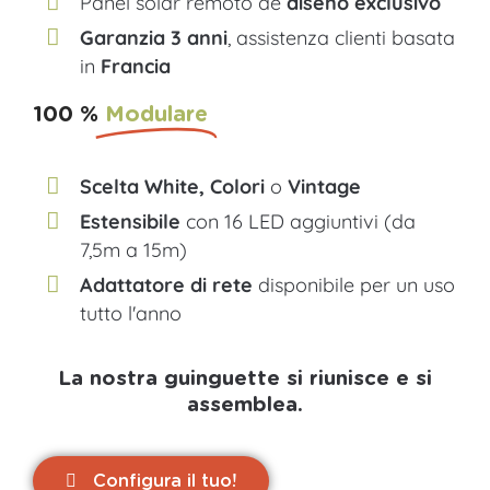
Panel solar remoto de
diseño exclusivo
Garanzia 3 anni
, assistenza clienti basata
in
Francia
100 %
Modulare
Scelta White, Colori
o
Vintage
Estensibile
con 16 LED aggiuntivi (da
7,5m a 15m)
Adattatore di rete
disponibile per un uso
tutto l'anno
La nostra guinguette si riunisce e si
assemblea.
Configura il tuo!