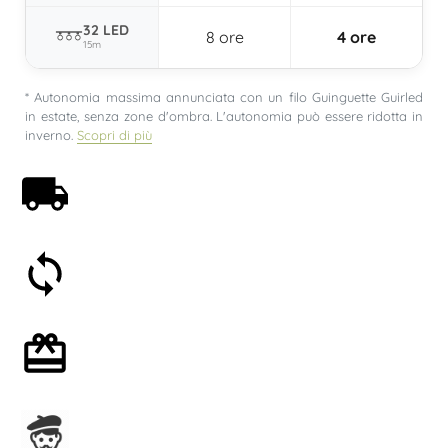
32 LED
8 ore
4 ore
15m
* Autonomia massima annunciata con un filo Guinguette Guirled
in estate, senza zone d'ombra. L'autonomia può essere ridotta in
inverno.
Scopri di più
Spedizione gratuita a partire da 59€
Soddisfatti o rimborsati entro 30 giorni
Confezione regalo opzionale
Assemblato in Francia