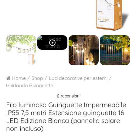
play_circle_outline
Home
Shop
Luci decorative per esterni
Ghirlanda Guinguette
Filo luminoso Guinguette Impermeabile
IP55 7,5 metri
Estensione guinguette 16
LED Edizione Bianca (pannello solare
non incluso)