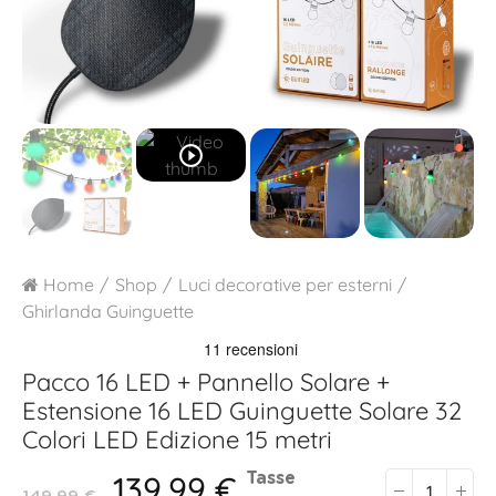
play_circle_outline
Home
Shop
Luci decorative per esterni
Ghirlanda Guinguette
Pacco 16 LED + Pannello Solare +
Estensione 16 LED
Guinguette Solare 32
Colori LED Edizione 15 metri
139,99 €
Tasse