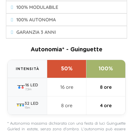
100% MODULABILE
100% AUTONOMA
GARANZIA 3 ANNI
Autonomia* - Guinguette
50%
100%
INTENSITÀ
16 LED
16 ore
8 ore
7,5m
32 LED
8 ore
4 ore
15m
* Autonomia massima dichiarata con una festa di luci Guinguette
Guirled in estate, senza zona d'ombra. L'autonomia può essere