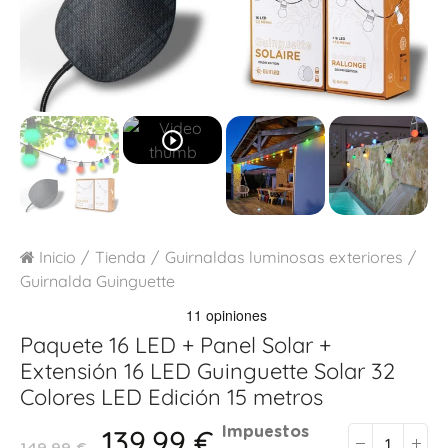
play_circle_outline
Inicio
Tienda
Guirnaldas luminosas exteriores
Guirnalda Guinguette
Paquete 16 LED + Panel Solar +
Extensión 16 LED
Guinguette Solar 32
Colores LED Edición 15 metros
139,99 €
Impuestos