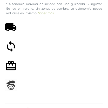
* Autonomía máxima anunciada con una guirnalda Guinguette
Guirled en verano, sin zonas de sombra. La autonomía puede
reducirse en invierno.
Saber más
Envío gratis a partir de 59€
Satisfecho o reembolsado en 30 días
Envoltorio de regalo opcional
Ensamblado en Francia