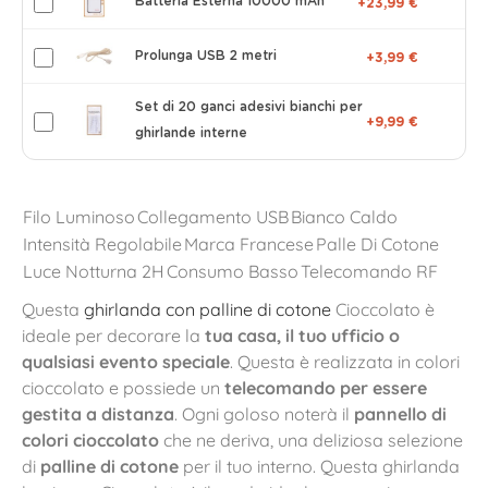
Batteria Esterna 10000 mAh
+23,99 €
Prolunga USB 2 metri
+3,99 €
Set di 20 ganci adesivi bianchi per
+9,99 €
ghirlande interne
Filo Luminoso
Collegamento USB
Bianco Caldo
Intensità Regolabile
Marca Francese
Palle Di Cotone
Luce Notturna 2H
Consumo Basso
Telecomando RF
Questa
ghirlanda con palline di cotone
Cioccolato è
ideale per decorare la
tua casa, il tuo ufficio o
qualsiasi evento speciale
. Questa è realizzata in colori
cioccolato e possiede un
telecomando per essere
gestita a distanza
. Ogni goloso noterà il
pannello di
colori cioccolato
che ne deriva, una deliziosa selezione
di
palline di cotone
per il tuo interno. Questa ghirlanda