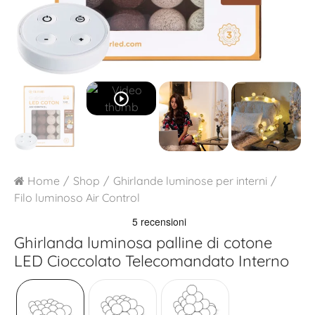
play_circle_outline
Home
Shop
Ghirlande luminose per interni
Filo luminoso Air Control
Ghirlanda luminosa palline di cotone
LED
Cioccolato Telecomandato Interno