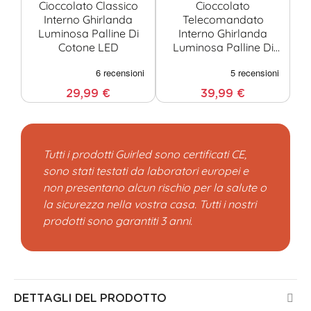
Cioccolato Classico
Cioccolato
C
Interno Ghirlanda
Telecomandato
Luminosa Palline Di
Interno Ghirlanda
Cotone LED
Luminosa Palline Di
Cotone LED
29,99 €
39,99 €
Tutti i prodotti Guirled sono certificati CE,
sono stati testati da laboratori europei e
non presentano alcun rischio per la salute o
la sicurezza nella vostra casa. Tutti i nostri
prodotti sono garantiti 3 anni.
DETTAGLI DEL PRODOTTO