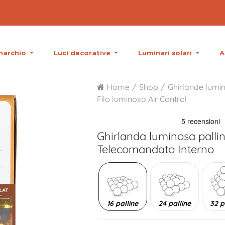
 marchio
Luci decorative
Luminari solari
A
Home
Shop
Ghirlande lumin
Filo luminoso Air Control
Ghirlanda luminosa palli
Telecomandato Interno
16 palline
24 palline
32 p