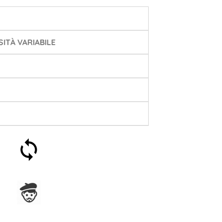
ITÀ VARIABILE
Soddisfatti o rimborsati
entro 30 giorni
Assemblato in Francia