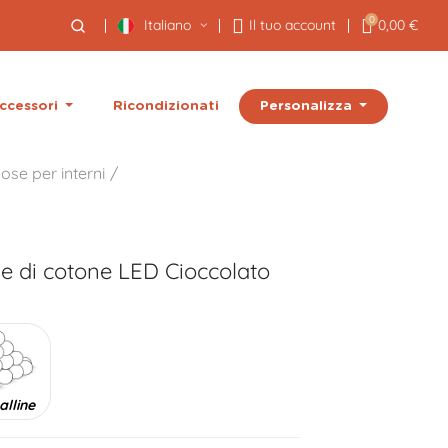
0
Italiano
Il tuo account
0,00 €
Personalizza
ccessori
Ricondizionati
ose per interni
ne di cotone LED
Cioccolato
alline