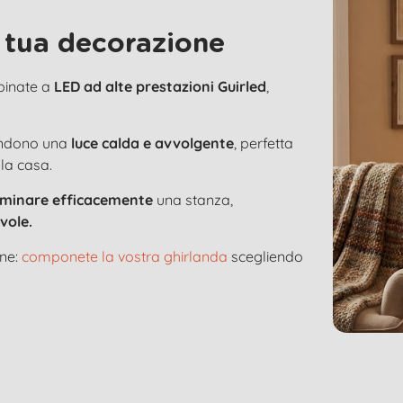
 tua decorazione
bbinate a
LED ad alte prestazioni Guirled
,
ondono una
luce calda e avvolgente
, perfetta
 la casa.
luminare efficacemente
una stanza,
vole.
one:
componete la vostra ghirlanda
scegliendo