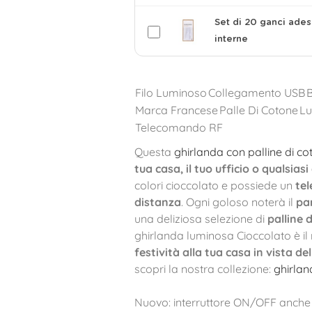
Set di 20 ganci ades
interne
Filo Luminoso
Collegamento USB
Marca Francese
Palle Di Cotone
Lu
Telecomando RF
Questa
ghirlanda con palline di co
tua casa, il tuo ufficio o qualsias
colori cioccolato e possiede un
tel
distanza
. Ogni goloso noterà il
pan
una deliziosa selezione di
palline 
ghirlanda luminosa Cioccolato è i
festività alla tua casa in vista de
scopri la nostra collezione:
ghirlan
Nuovo: interruttore ON/OFF anche 