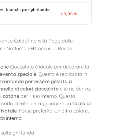
ivi bianchi per ghirlande
+9,99 €
Bianco Caldo
Intensità Regolabile
ce Notturna 2H
Consumo Basso
tone
Cioccolato è ideale per decorare la
i evento speciale
. Questa è realizzata in
ecomando per essere gestita a
nello di colori cioccolato
che ne deriva,
di cotone
per il tuo interno. Questa
l modo ideale per aggiungere un
tocco di
l Natale
. Forse preferirai un altro colore,
da interna
.
sulla ghirlanda