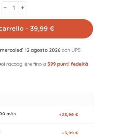
carrello - 39,99 €
l mercoledì 12 agosto 2026
con UPS
volume_off
oi raccogliere fino a
399
punti fedeltà
000 mAh
+23,99 €
i
+3,99 €