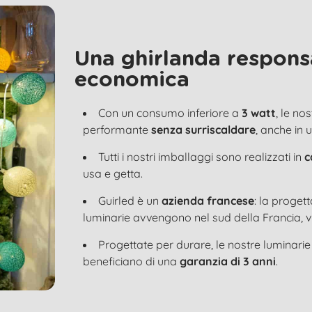
Una ghirlanda respons
economica
Con un consumo inferiore a
3 watt
, le no
performante
senza surriscaldare
, anche in 
Tutti i nostri imballaggi sono realizzati in
c
usa e getta.
Guirled è un
azienda francese
: la proget
luminarie avvengono nel sud della Francia, v
Progettate per durare, le nostre luminari
beneficiano di una
garanzia di 3 anni
.